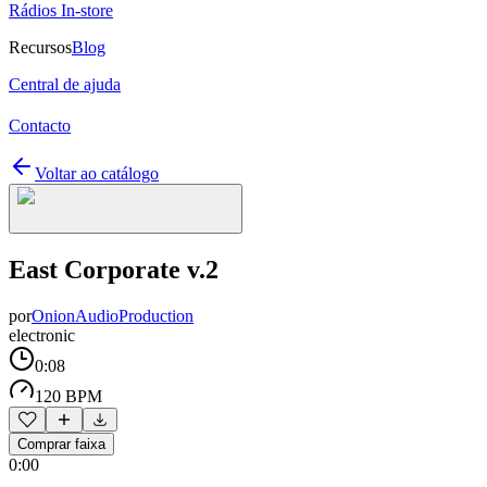
Rádios In-store
Recursos
Blog
Central de ajuda
Contacto
Voltar ao catálogo
East Corporate v.2
por
OnionAudioProduction
electronic
0:08
120 BPM
Comprar faixa
0:00