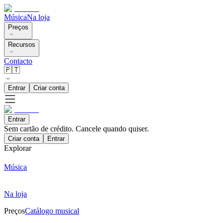
Música
Na loja
Preços
Recursos
Contacto
🇵🇹
Entrar
Criar conta
Entrar
Sem cartão de crédito. Cancele quando quiser.
Criar conta
Entrar
Explorar
Música
Na loja
Preços
Catálogo musical