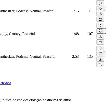
ynthesizer, Podcast, Neutral, Peaceful
1:15
119
Happy, Groovy, Peaceful
1:48
107
ynthesizer, Podcast, Neutral, Peaceful
2:53
135
cte-nos
e
Política de cookies
Violação de direitos de autor