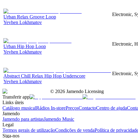
Electronic, S
Urban Relax Groove Loop
Yevhen Lokhmatov
Electronic, 
Urban Hip Hop Loop
Yevhen Lokhmatov
Electronic, S
Abstract Chill Relax Hip Hop Underscore
Yevhen Lokhmatov
©
2026
Jamendo Licensing
Transferir app
Links úteis
Catálogo musical
Rádios In-store
Preços
Contacto
Centro de ajuda
Conta
Jamendo
Jamendo para artistas
Jamendo Music
Legal
Termos gerais de utilização
Condições de venda
Política de privacidad
Siga-nos