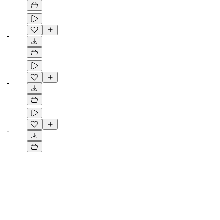
-
-
-