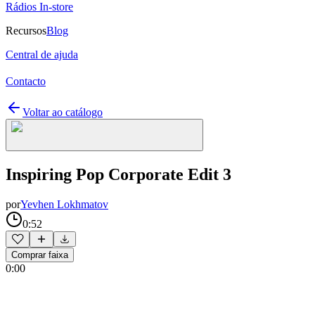
Rádios In-store
Recursos
Blog
Central de ajuda
Contacto
Voltar ao catálogo
Inspiring Pop Corporate Edit 3
por
Yevhen Lokhmatov
0:52
Comprar faixa
0:00