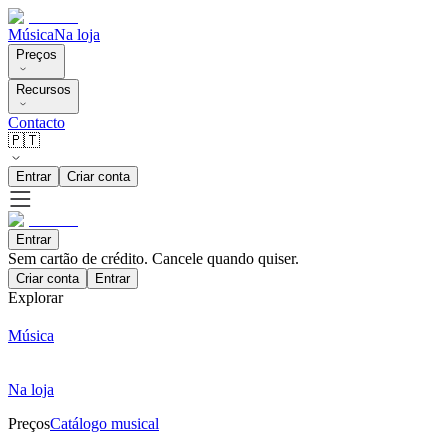
Música
Na loja
Preços
Recursos
Contacto
🇵🇹
Entrar
Criar conta
Entrar
Sem cartão de crédito. Cancele quando quiser.
Criar conta
Entrar
Explorar
Música
Na loja
Preços
Catálogo musical