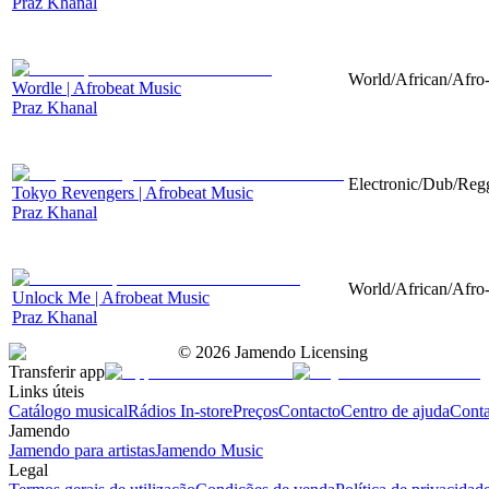
Praz Khanal
World/African/Afro-
Wordle | Afrobeat Music
Praz Khanal
Electronic/Dub/Regg
Tokyo Revengers | Afrobeat Music
Praz Khanal
World/African/Afro-
Unlock Me | Afrobeat Music
Praz Khanal
©
2026
Jamendo Licensing
Transferir app
Links úteis
Catálogo musical
Rádios In-store
Preços
Contacto
Centro de ajuda
Conta
Jamendo
Jamendo para artistas
Jamendo Music
Legal