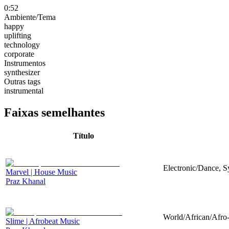
0:52
Ambiente/Tema
happy
uplifting
technology
corporate
Instrumentos
synthesizer
Outras tags
instrumental
Faixas semelhantes
Título
Electronic/Dance, Sy
Marvel | House Music
Praz Khanal
World/African/Afro-
Slime | Afrobeat Music