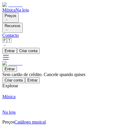
Música
Na loja
Preços
Recursos
Contacto
🇵🇹
Entrar
Criar conta
Entrar
Sem cartão de crédito. Cancele quando quiser.
Criar conta
Entrar
Explorar
Música
Na loja
Preços
Catálogo musical