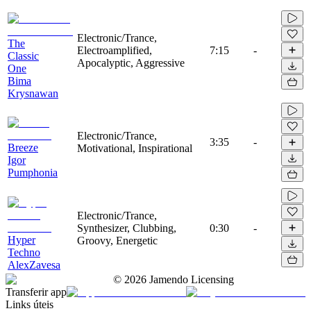
Electronic/Trance,
The
Electroamplified,
7:15
-
Classic
Apocalyptic, Aggressive
One
Bima
Krysnawan
Electronic/Trance,
3:35
-
Breeze
Motivational, Inspirational
Igor
Pumphonia
Electronic/Trance,
Synthesizer, Clubbing,
0:30
-
Hyper
Groovy, Energetic
Techno
AlexZavesa
©
2026
Jamendo Licensing
Transferir app
Links úteis