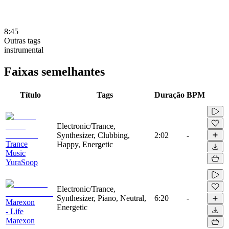
8:45
Outras tags
instrumental
Faixas semelhantes
Título
Tags
Duração
BPM
Electronic/Trance,
Synthesizer, Clubbing,
2:02
-
Trance
Happy, Energetic
Music
YuraSoop
Electronic/Trance,
Synthesizer, Piano, Neutral,
6:20
-
Marexon
Energetic
- Life
Marexon