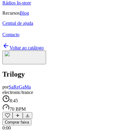
Rádios In-store
Recursos
Blog
Central de ajuda
Contacto
Voltar ao catálogo
Trilogy
por
SaReGaMa
electronic/trance
8:45
70 BPM
Comprar faixa
0:00