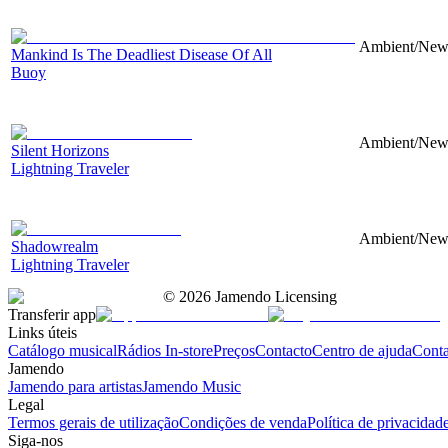
Ambient/New 
Mankind Is The Deadliest Disease Of All
Buoy
Ambient/New 
Silent Horizons
Lightning Traveler
Ambient/New 
Shadowrealm
Lightning Traveler
©
2026
Jamendo Licensing
Transferir app
Links úteis
Catálogo musical
Rádios In-store
Preços
Contacto
Centro de ajuda
Conta
Jamendo
Jamendo para artistas
Jamendo Music
Legal
Termos gerais de utilização
Condições de venda
Política de privacidad
Siga-nos