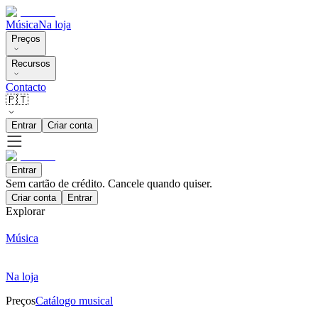
Música
Na loja
Preços
Recursos
Contacto
🇵🇹
Entrar
Criar conta
Entrar
Sem cartão de crédito. Cancele quando quiser.
Criar conta
Entrar
Explorar
Música
Na loja
Preços
Catálogo musical