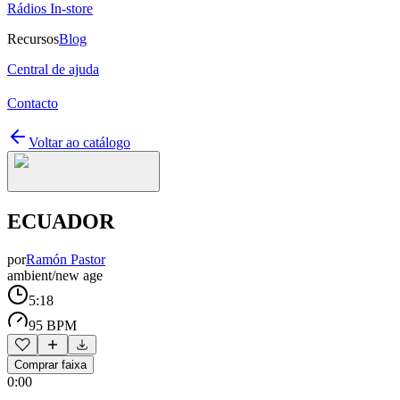
Rádios In-store
Recursos
Blog
Central de ajuda
Contacto
Voltar ao catálogo
ECUADOR
por
Ramón Pastor
ambient/new age
5:18
95 BPM
Comprar faixa
0:00