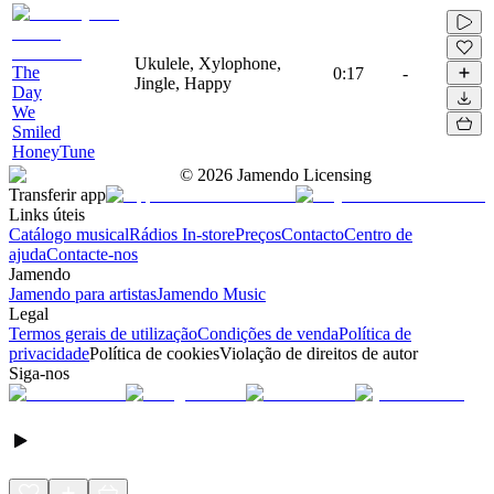
Ukulele, Xylophone,
The
0:17
-
Jingle, Happy
Day
We
Smiled
HoneyTune
©
2026
Jamendo Licensing
Transferir app
Links úteis
Catálogo musical
Rádios In-store
Preços
Contacto
Centro de
ajuda
Contacte-nos
Jamendo
Jamendo para artistas
Jamendo Music
Legal
Termos gerais de utilização
Condições de venda
Política de
privacidade
Política de cookies
Violação de direitos de autor
Siga-nos