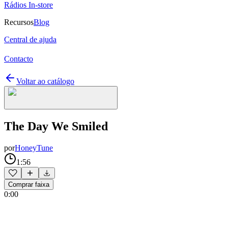
Rádios In-store
Recursos
Blog
Central de ajuda
Contacto
Voltar ao catálogo
The Day We Smiled
por
HoneyTune
1:56
Comprar faixa
0:00