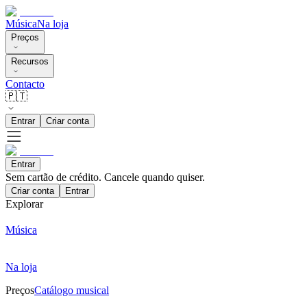
Música
Na loja
Preços
Recursos
Contacto
🇵🇹
Entrar
Criar conta
Entrar
Sem cartão de crédito. Cancele quando quiser.
Criar conta
Entrar
Explorar
Música
Na loja
Preços
Catálogo musical