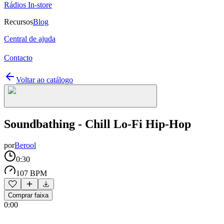
Rádios In-store
Recursos
Blog
Central de ajuda
Contacto
Voltar ao catálogo
Soundbathing - Chill Lo-Fi Hip-Hop
por
Berool
0:30
107 BPM
Comprar faixa
0:00