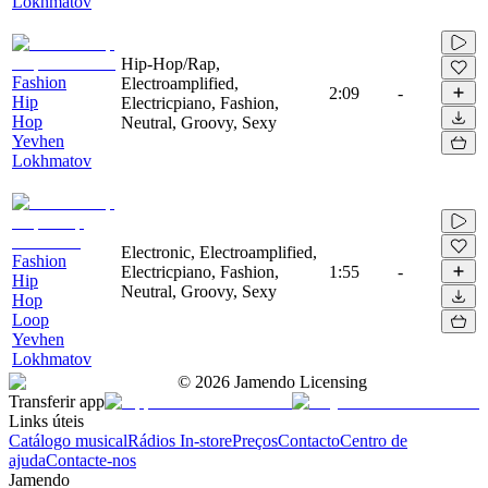
Lokhmatov
Hip-Hop/Rap,
Fashion
Electroamplified,
2:09
-
Hip
Electricpiano, Fashion,
Hop
Neutral, Groovy, Sexy
Yevhen
Lokhmatov
Electronic, Electroamplified,
Fashion
Electricpiano, Fashion,
1:55
-
Hip
Neutral, Groovy, Sexy
Hop
Loop
Yevhen
Lokhmatov
©
2026
Jamendo Licensing
Transferir app
Links úteis
Catálogo musical
Rádios In-store
Preços
Contacto
Centro de
ajuda
Contacte-nos
Jamendo