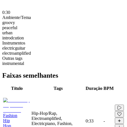
0:30
Ambiente/Tema
groovy
peaceful
urban
introdcution
Instrumentos
electricguitar
electroamplified
Outras tags
instrumental
Faixas semelhantes
Título
Tags
Duração
BPM
Hip-Hop/Rap,
Fashion
Electroamplified,
Hip
0:33
-
Electricpiano, Fashion,
Hop