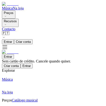
Música
Na loja
Preços
Recursos
Contacto
🇵🇹
Entrar
Criar conta
Entrar
Sem cartão de crédito. Cancele quando quiser.
Criar conta
Entrar
Explorar
Música
Na loja
Preços
Catálogo musical