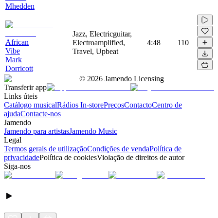
Mhedden
Jazz, Electricguitar,
African
Electroamplified,
4:48
110
Vibe
Travel, Upbeat
Mark
Dorricott
©
2026
Jamendo Licensing
Transferir app
Links úteis
Catálogo musical
Rádios In-store
Preços
Contacto
Centro de
ajuda
Contacte-nos
Jamendo
Jamendo para artistas
Jamendo Music
Legal
Termos gerais de utilização
Condições de venda
Política de
privacidade
Política de cookies
Violação de direitos de autor
Siga-nos