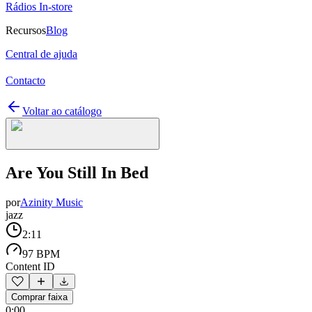
Rádios In-store
Recursos
Blog
Central de ajuda
Contacto
Voltar ao catálogo
Are You Still In Bed
por
Azinity Music
jazz
2:11
97 BPM
Content ID
Comprar faixa
0:00