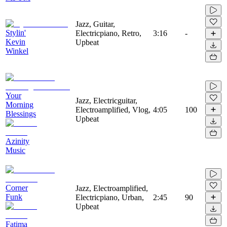
Jazz, Guitar,
Stylin'
Electricpiano, Retro,
3:16
-
Kevin
Upbeat
Winkel
Your
Jazz, Electricguitar,
Morning
Electroamplified, Vlog,
4:05
100
Blessings
Upbeat
Azinity
Music
Corner
Jazz, Electroamplified,
Funk
Electricpiano, Urban,
2:45
90
Upbeat
Fatima