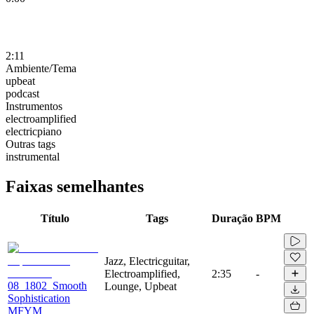
2:11
Ambiente/Tema
upbeat
podcast
Instrumentos
electroamplified
electricpiano
Outras tags
instrumental
Faixas semelhantes
Título
Tags
Duração
BPM
Jazz, Electricguitar,
Electroamplified,
2:35
-
08_1802_Smooth
Lounge, Upbeat
Sophistication
MFYM