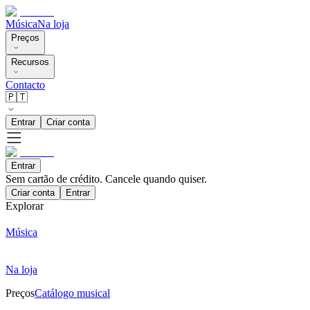
Música
Na loja
Preços
Recursos
Contacto
🇵🇹
Entrar
Criar conta
Entrar
Sem cartão de crédito. Cancele quando quiser.
Criar conta
Entrar
Explorar
Música
Na loja
Preços
Catálogo musical