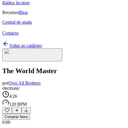
Rádios In-store
Recursos
Blog
Central de ajuda
Contacto
Voltar ao catálogo
The World Master
por
Over All Brothers
electronic
4:26
120 BPM
Comprar faixa
0:00