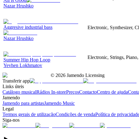
All is Good
Nazar Hrushko
Aggresive industrial bass
Electronic, Synthesizer, 
Nazar Hrushko
Electronic, Strings, Pian
Summer Hip Hop Loop
Yevhen Lokhmatov
©
2026
Jamendo Licensing
Transferir app
Links úteis
Catálogo musical
Rádios In-store
Preços
Contacto
Centro de ajuda
Conta
Jamendo
Jamendo para artistas
Jamendo Music
Legal
Termos gerais de utilização
Condições de venda
Política de privacidad
Siga-nos