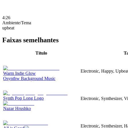
4:26
Ambiente/Tema
upbeat
Faixas semelhantes
Título
T
Electronic, Happy, Upbea
Warm Indie Glow
Osynthw Background Music
Synth Pop Long Logo
Electronic, Synthesizer, 
Nazar Hrushko
Electronic, Synthesizer, 