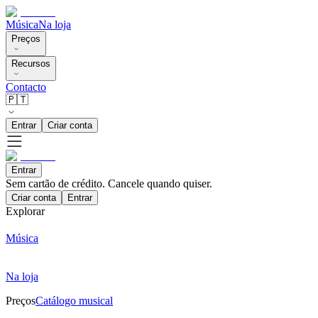
Música
Na loja
Preços
Recursos
Contacto
🇵🇹
Entrar
Criar conta
Entrar
Sem cartão de crédito. Cancele quando quiser.
Criar conta
Entrar
Explorar
Música
Na loja
Preços
Catálogo musical