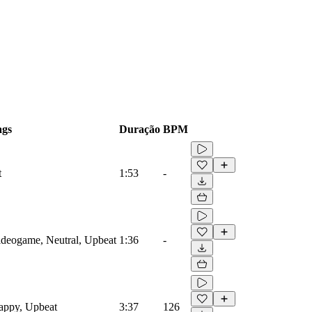
ags
Duração
BPM
t
1:53
-
Videogame, Neutral, Upbeat
1:36
-
Happy, Upbeat
3:37
126