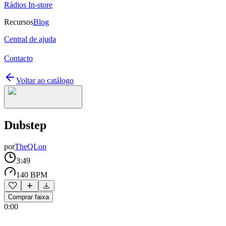
Rádios In-store
Recursos
Blog
Central de ajuda
Contacto
Voltar ao catálogo
Dubstep
por
TheQLon
3:49
140 BPM
Comprar faixa
0:00