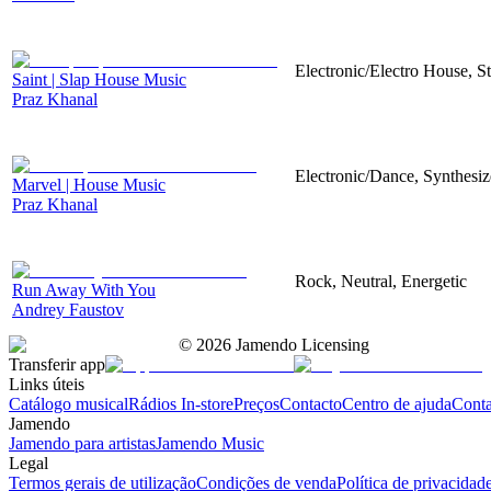
Electronic/Electro House, S
Saint | Slap House Music
Praz Khanal
Electronic/Dance, Synthesiz
Marvel | House Music
Praz Khanal
Rock, Neutral, Energetic
Run Away With You
Andrey Faustov
©
2026
Jamendo Licensing
Transferir app
Links úteis
Catálogo musical
Rádios In-store
Preços
Contacto
Centro de ajuda
Conta
Jamendo
Jamendo para artistas
Jamendo Music
Legal
Termos gerais de utilização
Condições de venda
Política de privacidad