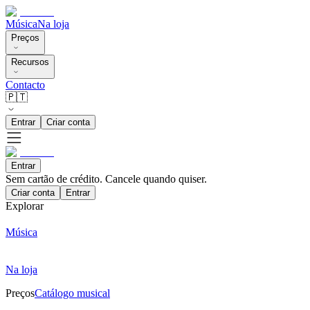
Música
Na loja
Preços
Recursos
Contacto
🇵🇹
Entrar
Criar conta
Entrar
Sem cartão de crédito. Cancele quando quiser.
Criar conta
Entrar
Explorar
Música
Na loja
Preços
Catálogo musical