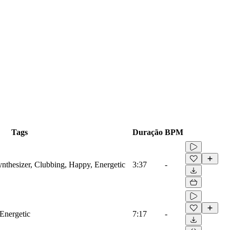
Tags
Duração
BPM
ynthesizer, Clubbing, Happy, Energetic
3:37
-
 Energetic
7:17
-