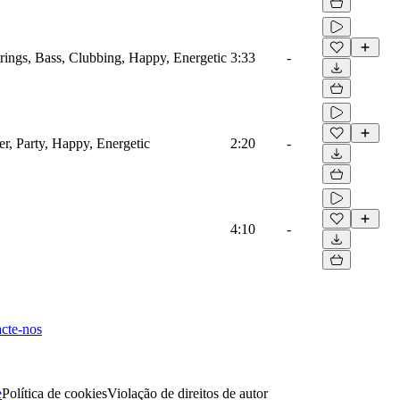
trings, Bass, Clubbing, Happy, Energetic
3:33
-
er, Party, Happy, Energetic
2:20
-
4:10
-
cte-nos
e
Política de cookies
Violação de direitos de autor