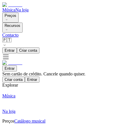
Música
Na loja
Preços
Recursos
Contacto
🇵🇹
Entrar
Criar conta
Entrar
Sem cartão de crédito. Cancele quando quiser.
Criar conta
Entrar
Explorar
Música
Na loja
Preços
Catálogo musical