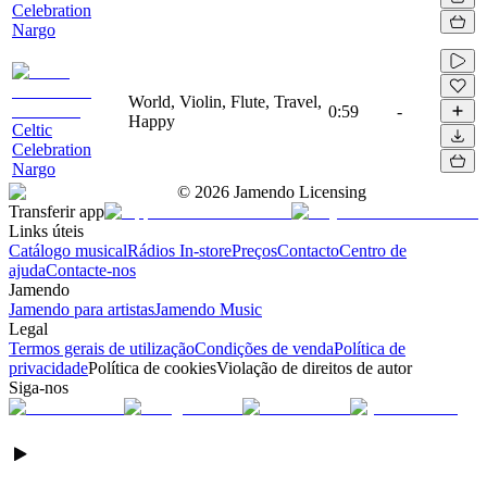
Celebration
Nargo
World, Violin, Flute, Travel,
0:59
-
Happy
Celtic
Celebration
Nargo
©
2026
Jamendo Licensing
Transferir app
Links úteis
Catálogo musical
Rádios In-store
Preços
Contacto
Centro de
ajuda
Contacte-nos
Jamendo
Jamendo para artistas
Jamendo Music
Legal
Termos gerais de utilização
Condições de venda
Política de
privacidade
Política de cookies
Violação de direitos de autor
Siga-nos