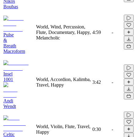
Nikos
Boubas
World, Wind, Percussion,
Flute, Documentary, Happy,
4:59
-
Pulse
Melancholic
&
Breath
Macroform
Insel
1001
World, Accordion, Kalimba,
3:42
-
Travel, Happy
Andi
Wendt
World, Violin, Flute, Travel,
0:30
-
Happy
Celtic