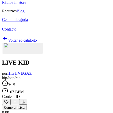
Rádios In-store
Recursos
Blog
Central de ajuda
Contacto
Voltar ao catálogo
LIVE KID
por
HIGHVEGAZ
hip-hop/rap
3:15
107 BPM
Content ID
Comprar faixa
0:00