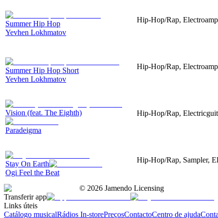
Hip-Hop/Rap, Electroampl
Summer Hip Hop
Yevhen Lokhmatov
Hip-Hop/Rap, Electroampl
Summer Hip Hop Short
Yevhen Lokhmatov
Vision (feat. The Eighth)
Hip-Hop/Rap, Electricguit
Paradeigma
Hip-Hop/Rap, Sampler, Ele
Stay On Earth
Ogi Feel the Beat
©
2026
Jamendo Licensing
Transferir app
Links úteis
Catálogo musical
Rádios In-store
Preços
Contacto
Centro de ajuda
Conta