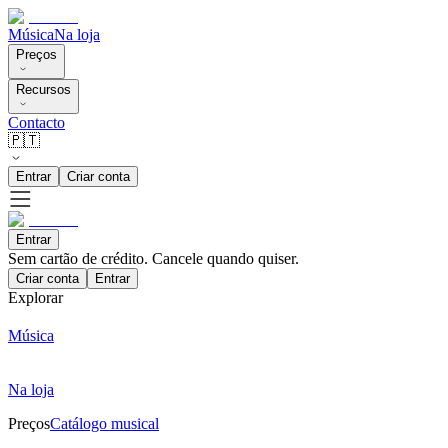
Música
Na loja
Preços
Recursos
Contacto
🇵🇹
Entrar
Criar conta
Entrar
Sem cartão de crédito. Cancele quando quiser.
Criar conta
Entrar
Explorar
Música
Na loja
Preços
Catálogo musical