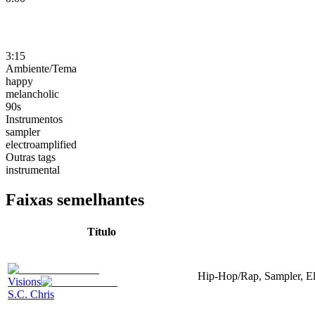
3:15
Ambiente/Tema
happy
melancholic
90s
Instrumentos
sampler
electroamplified
Outras tags
instrumental
Faixas semelhantes
Título
Hip-Hop/Rap, Sampler, El
Visions
S.C. Chris