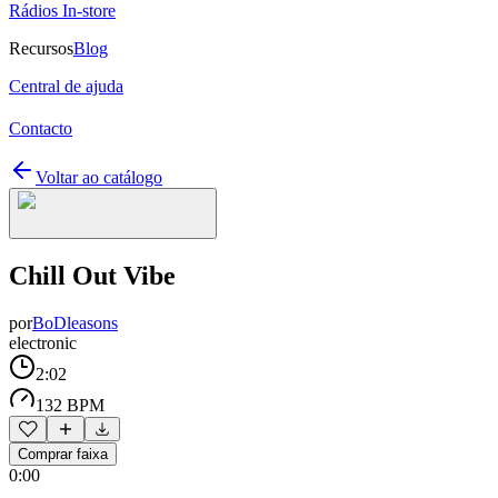
Rádios In-store
Recursos
Blog
Central de ajuda
Contacto
Voltar ao catálogo
Chill Out Vibe
por
BoDleasons
electronic
2:02
132 BPM
Comprar faixa
0:00