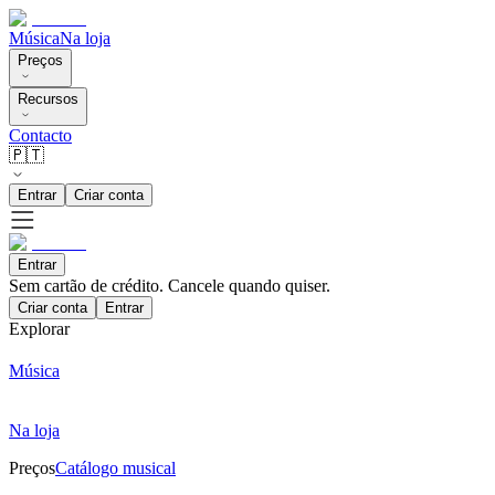
Música
Na loja
Preços
Recursos
Contacto
🇵🇹
Entrar
Criar conta
Entrar
Sem cartão de crédito. Cancele quando quiser.
Criar conta
Entrar
Explorar
Música
Na loja
Preços
Catálogo musical