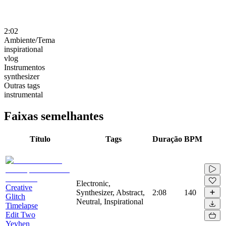
2:02
Ambiente/Tema
inspirational
vlog
Instrumentos
synthesizer
Outras tags
instrumental
Faixas semelhantes
Título
Tags
Duração
BPM
Electronic,
Creative
Synthesizer, Abstract,
2:08
140
Glitch
Neutral, Inspirational
Timelapse
Edit Two
Yevhen