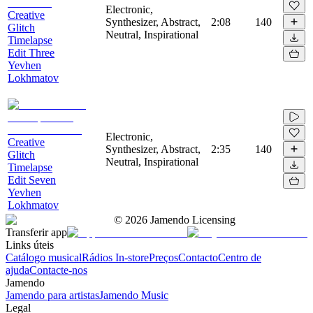
Electronic,
Creative
Synthesizer, Abstract,
2:08
140
Glitch
Neutral, Inspirational
Timelapse
Edit Three
Yevhen
Lokhmatov
Electronic,
Creative
Synthesizer, Abstract,
2:35
140
Glitch
Neutral, Inspirational
Timelapse
Edit Seven
Yevhen
Lokhmatov
©
2026
Jamendo Licensing
Transferir app
Links úteis
Catálogo musical
Rádios In-store
Preços
Contacto
Centro de
ajuda
Contacte-nos
Jamendo
Jamendo para artistas
Jamendo Music
Legal