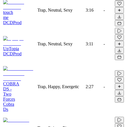
Trap, Neutral, Sexy
3:16
-
touch
me
DCDProd
Trap, Neutral, Sexy
3:11
-
UpTopia
DCDProd
COBRA
Trap, Happy, Energetic
2:27
-
DS -
Two
Forces
Cobra
Ds