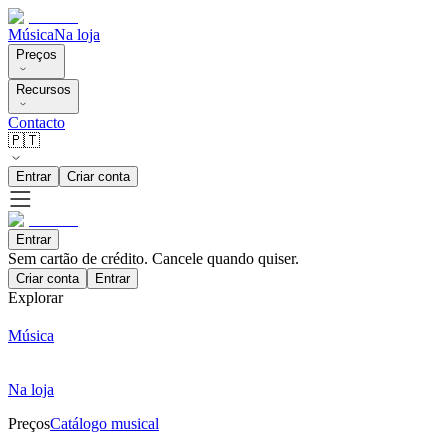
Música
Na loja
Preços
Recursos
Contacto
🇵🇹
Entrar
Criar conta
Entrar
Sem cartão de crédito. Cancele quando quiser.
Criar conta
Entrar
Explorar
Música
Na loja
Preços
Catálogo musical