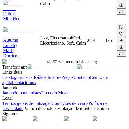
Calm
Fatima
Mhedden
Jazz, Electroamplified,
Autumn
2:24
135
Electricpiano, Soft, Calm
Lullaby
Mark
Dorricott
©
2026
Jamendo Licensing
Transferir app
Links úteis
Catálogo musical
Rádios In-store
Preços
Contacto
Centro de
ajuda
Contacte-nos
Jamendo
Jamendo para artistas
Jamendo Music
Legal
Termos gerais de utilização
Condições de venda
Política de
privacidade
Política de cookies
Violação de direitos de autor
Siga-nos