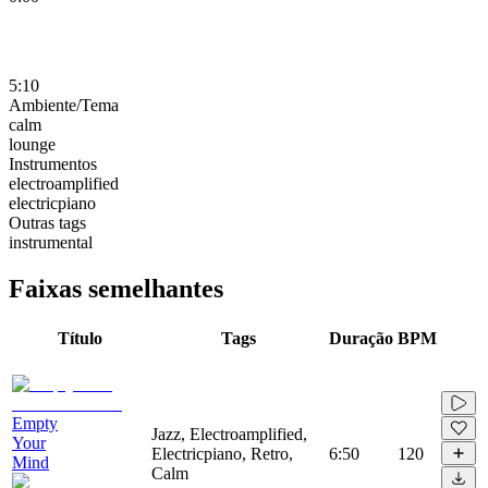
5:10
Ambiente/Tema
calm
lounge
Instrumentos
electroamplified
electricpiano
Outras tags
instrumental
Faixas semelhantes
Título
Tags
Duração
BPM
Empty
Jazz, Electroamplified,
Your
Electricpiano, Retro,
6:50
120
Mind
Calm