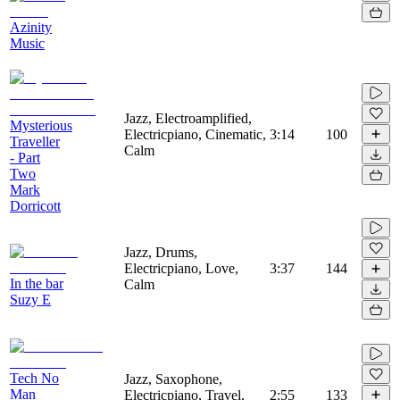
Azinity
Music
Jazz, Electroamplified,
Mysterious
Electricpiano, Cinematic,
3:14
100
Traveller
Calm
- Part
Two
Mark
Dorricott
Jazz, Drums,
Electricpiano, Love,
3:37
144
In the bar
Calm
Suzy E
Tech No
Jazz, Saxophone,
Man
Electricpiano, Travel,
2:55
133