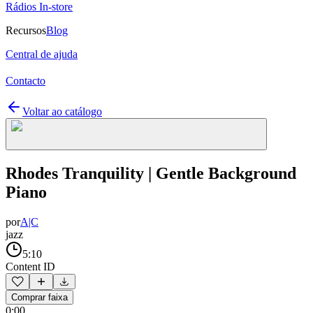
Rádios In-store
Recursos
Blog
Central de ajuda
Contacto
Voltar ao catálogo
Rhodes Tranquility | Gentle Background
Piano
por
A|C
jazz
5:10
Content ID
Comprar faixa
0:00