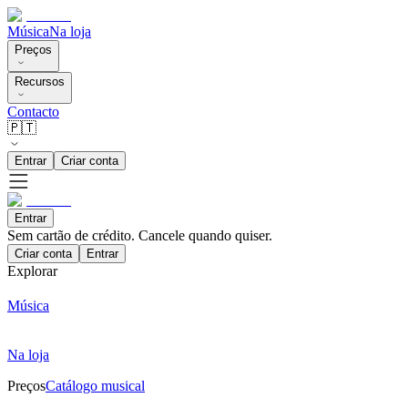
Música
Na loja
Preços
Recursos
Contacto
🇵🇹
Entrar
Criar conta
Entrar
Sem cartão de crédito. Cancele quando quiser.
Criar conta
Entrar
Explorar
Música
Na loja
Preços
Catálogo musical