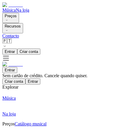
Música
Na loja
Preços
Recursos
Contacto
🇵🇹
Entrar
Criar conta
Entrar
Sem cartão de crédito. Cancele quando quiser.
Criar conta
Entrar
Explorar
Música
Na loja
Preços
Catálogo musical