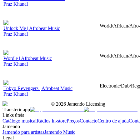
Praz Khanal
World/African/Afro-
Unlock Me | Afrobeat Music
Praz Khanal
World/African/Afro-
Wordle | Afrobeat Music
Praz Khanal
Electronic/Dub/Regg
Tokyo Revengers | Afrobeat Music
Praz Khanal
©
2026
Jamendo Licensing
Transferir app
Links úteis
Catálogo musical
Rádios In-store
Preços
Contacto
Centro de ajuda
Conta
Jamendo
Jamendo para artistas
Jamendo Music
Legal