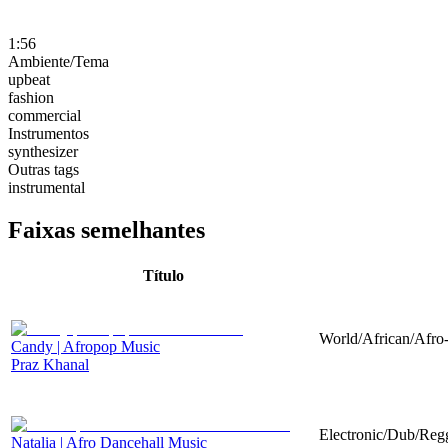
1:56
Ambiente/Tema
upbeat
fashion
commercial
Instrumentos
synthesizer
Outras tags
instrumental
Faixas semelhantes
Título
World/African/Afro-
Candy | Afropop Music
Praz Khanal
Electronic/Dub/Regg
Natalia | Afro Dancehall Music