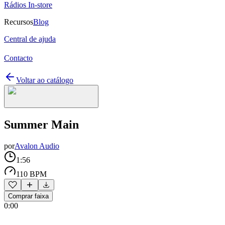
Rádios In-store
Recursos
Blog
Central de ajuda
Contacto
Voltar ao catálogo
Summer Main
por
Avalon Audio
1:56
110 BPM
Comprar faixa
0:00