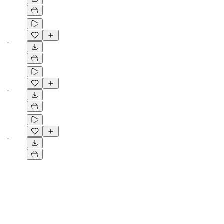
-
-
-