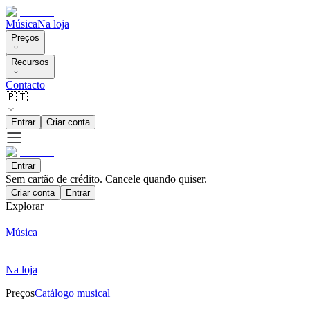
Música
Na loja
Preços
Recursos
Contacto
🇵🇹
Entrar
Criar conta
Entrar
Sem cartão de crédito. Cancele quando quiser.
Criar conta
Entrar
Explorar
Música
Na loja
Preços
Catálogo musical