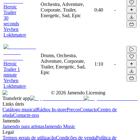
Orchestra, Adventure,
Heroic
Corporate, Trailer,
0:40
-
Trailer
Energetic, Sad, Epic
30
seconds
Yevhen
Lokhmatov
Drums, Orchestra,
Adventure, Corporate,
Heroic
1:10
-
Trailer, Energetic, Sad,
Trailer 1
Epic
minute
Yevhen
Lokhmatov
©
2026
Jamendo Licensing
Transferir app
Links úteis
Catálogo musical
Rádios In-store
Preços
Contacto
Centro de
ajuda
Contacte-nos
Jamendo
Jamendo para artistas
Jamendo Music
Legal
Termos gerais de utilização
Condições de venda
Política de