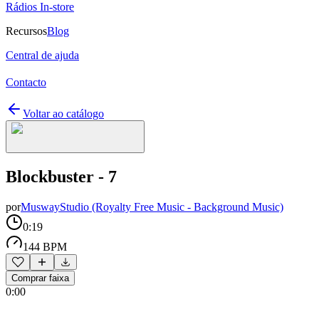
Rádios In-store
Recursos
Blog
Central de ajuda
Contacto
Voltar ao catálogo
Blockbuster - 7
por
MuswayStudio (Royalty Free Music - Background Music)
0:19
144 BPM
Comprar faixa
0:00