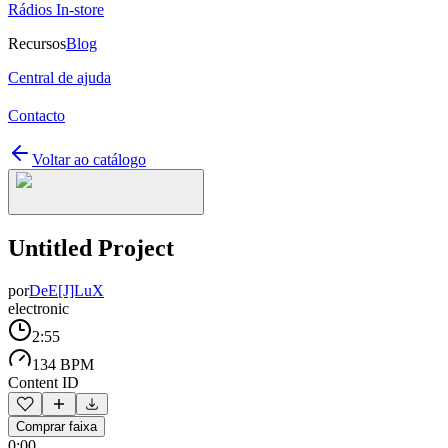
Rádios In-store
Recursos
Blog
Central de ajuda
Contacto
Voltar ao catálogo
Untitled Project
por
DeE[J]LuX
electronic
2:55
134 BPM
Content ID
Comprar faixa
0:00