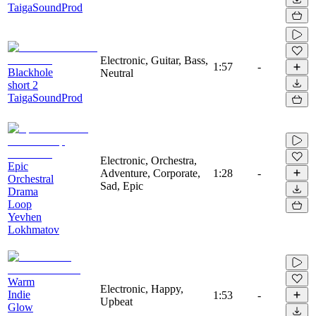
TaigaSoundProd
Electronic, Guitar, Bass,
1:57
-
Blackhole
Neutral
short 2
TaigaSoundProd
Electronic, Orchestra,
Epic
Adventure, Corporate,
1:28
-
Orchestral
Sad, Epic
Drama
Loop
Yevhen
Lokhmatov
Warm
Electronic, Happy,
Indie
1:53
-
Upbeat
Glow