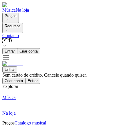
Música
Na loja
Preços
Recursos
Contacto
🇵🇹
Entrar
Criar conta
Entrar
Sem cartão de crédito. Cancele quando quiser.
Criar conta
Entrar
Explorar
Música
Na loja
Preços
Catálogo musical