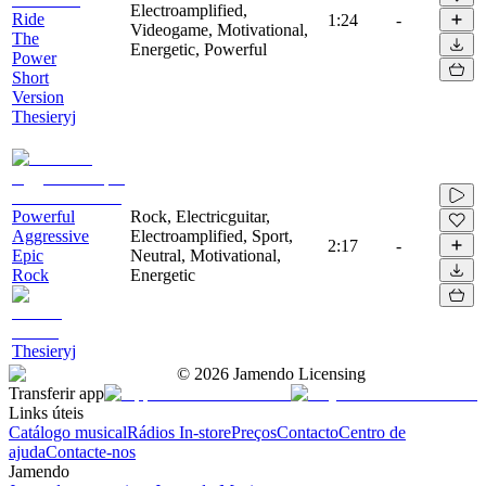
Electroamplified,
Ride
1:24
-
Videogame, Motivational,
The
Energetic, Powerful
Power
Short
Version
Thesieryj
Powerful
Rock, Electricguitar,
Aggressive
Electroamplified, Sport,
2:17
-
Epic
Neutral, Motivational,
Rock
Energetic
Thesieryj
©
2026
Jamendo Licensing
Transferir app
Links úteis
Catálogo musical
Rádios In-store
Preços
Contacto
Centro de
ajuda
Contacte-nos
Jamendo