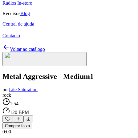
Rádios In-store
Recursos
Blog
Central de ajuda
Contacto
Voltar ao catálogo
Metal Aggressive - Medium1
por
Lite Saturation
rock
1:54
120 BPM
Comprar faixa
0:00