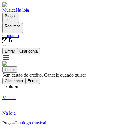
Música
Na loja
Preços
Recursos
Contacto
🇵🇹
Entrar
Criar conta
Entrar
Sem cartão de crédito. Cancele quando quiser.
Criar conta
Entrar
Explorar
Música
Na loja
Preços
Catálogo musical