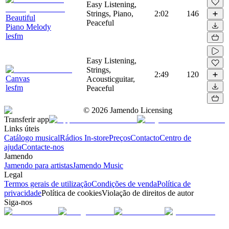
Easy Listening,
Strings, Piano,
2:02
146
Beautiful
Peaceful
Piano Melody
lesfm
Easy Listening,
Strings,
2:49
120
Canvas
Acousticguitar,
lesfm
Peaceful
©
2026
Jamendo Licensing
Transferir app
Links úteis
Catálogo musical
Rádios In-store
Preços
Contacto
Centro de
ajuda
Contacte-nos
Jamendo
Jamendo para artistas
Jamendo Music
Legal
Termos gerais de utilização
Condições de venda
Política de
privacidade
Política de cookies
Violação de direitos de autor
Siga-nos