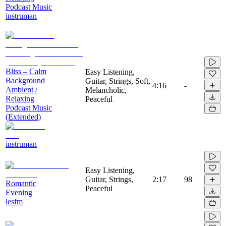
Podcast Music
instruman
Bliss – Calm
Easy Listening,
Background
Guitar, Strings, Soft,
4:16
-
Ambient /
Melancholic,
Relaxing
Peaceful
Podcast Music
(Extended)
instruman
Easy Listening,
Guitar, Strings,
2:17
98
Romantic
Peaceful
Evening
lesfm