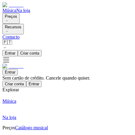
Música
Na loja
Preços
Recursos
Contacto
🇵🇹
Entrar
Criar conta
Entrar
Sem cartão de crédito. Cancele quando quiser.
Criar conta
Entrar
Explorar
Música
Na loja
Preços
Catálogo musical