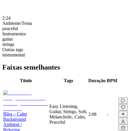
2:24
Ambiente/Tema
peaceful
Instrumentos
guitar
strings
Outras tags
instrumental
Faixas semelhantes
Título
Tags
Duração
BPM
Easy Listening,
Guitar, Strings, Soft,
Bliss – Calm
2:08
-
Melancholic, Calm,
Background
Peaceful
Ambient /
Relaxing