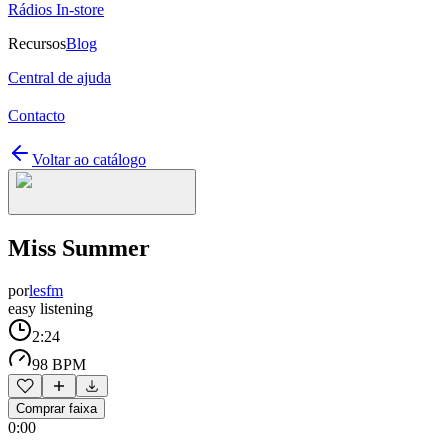
Rádios In-store
Recursos
Blog
Central de ajuda
Contacto
Voltar ao catálogo
Miss Summer
por
lesfm
easy listening
2:24
98 BPM
Comprar faixa
0:00