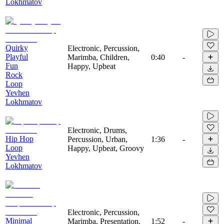
Lokhmatov
Quirky
Electronic, Percussion,
Playful
Marimba, Children,
0:40
-
Fun
Happy, Upbeat
Rock
Loop
Yevhen
Lokhmatov
Electronic, Drums,
Hip Hop
Percussion, Urban,
1:36
-
Loop
Happy, Upbeat, Groovy
Yevhen
Lokhmatov
Electronic, Percussion,
Minimal
Marimba, Presentation,
1:52
-