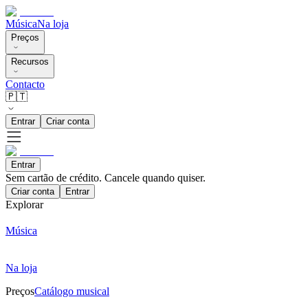
Música
Na loja
Preços
Recursos
Contacto
🇵🇹
Entrar
Criar conta
Entrar
Sem cartão de crédito. Cancele quando quiser.
Criar conta
Entrar
Explorar
Música
Na loja
Preços
Catálogo musical