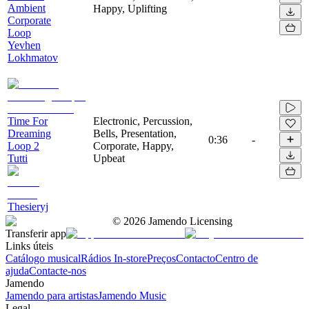
Ambient
Happy, Uplifting
Corporate
Loop
Yevhen
Lokhmatov
Time For
Electronic, Percussion,
Dreaming
Bells, Presentation,
0:36
-
Loop 2
Corporate, Happy,
Tutti
Upbeat
Thesieryj
©
2026
Jamendo Licensing
Transferir app
Links úteis
Catálogo musical
Rádios In-store
Preços
Contacto
Centro de
ajuda
Contacte-nos
Jamendo
Jamendo para artistas
Jamendo Music
Legal