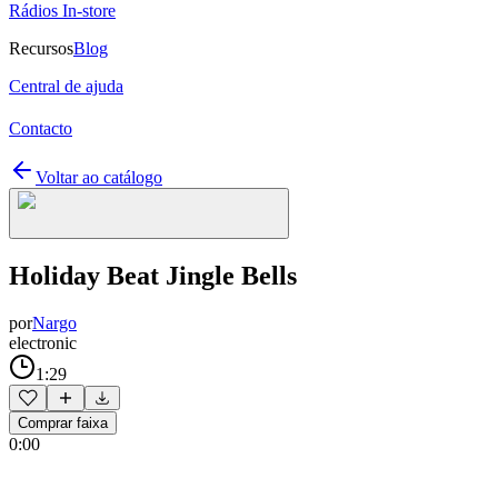
Rádios In-store
Recursos
Blog
Central de ajuda
Contacto
Voltar ao catálogo
Holiday Beat Jingle Bells
por
Nargo
electronic
1:29
Comprar faixa
0:00