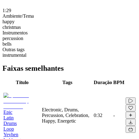
1:29
Ambiente/Tema
happy
christmas
Instrumentos
percussion
bells
Outras tags
instrumental
Faixas semelhantes
Título
Tags
Duração
BPM
Electronic, Drums,
Epic
Percussion, Celebration,
0:32
-
Latin
Happy, Energetic
Drums
Loop
Yevhen