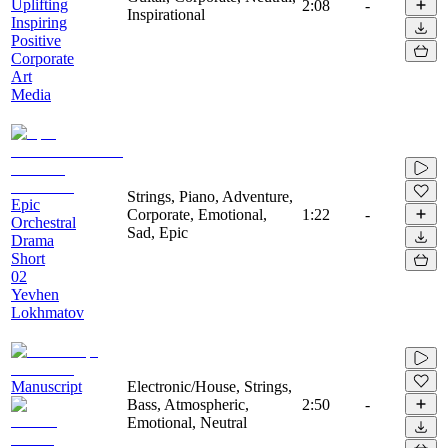
Uplifting
2:08
-
Inspirational
Inspiring
Positive
Corporate
Art
Media
Strings, Piano, Adventure,
Epic
Corporate, Emotional,
1:22
-
Orchestral
Sad, Epic
Drama
Short
02
Yevhen
Lokhmatov
Manuscript
Electronic/House, Strings,
Bass, Atmospheric,
2:50
-
Emotional, Neutral