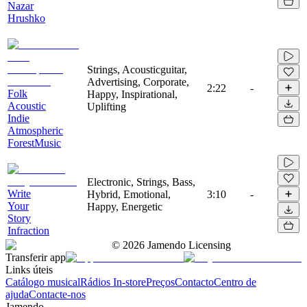
Nazar
Hrushko
Strings, Acousticguitar,
Advertising, Corporate,
2:22
-
Folk
Happy, Inspirational,
Acoustic
Uplifting
Indie
Atmospheric
ForestMusic
Electronic, Strings, Bass,
Write
Hybrid, Emotional,
3:10
-
Your
Happy, Energetic
Story
Infraction
©
2026
Jamendo Licensing
Transferir app
Links úteis
Catálogo musical
Rádios In-store
Preços
Contacto
Centro de
ajuda
Contacte-nos
Jamendo