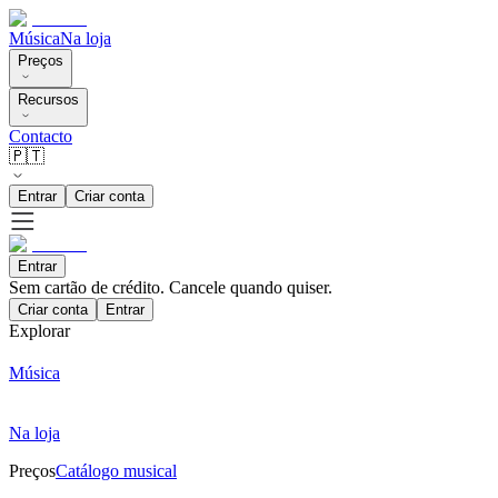
Música
Na loja
Preços
Recursos
Contacto
🇵🇹
Entrar
Criar conta
Entrar
Sem cartão de crédito. Cancele quando quiser.
Criar conta
Entrar
Explorar
Música
Na loja
Preços
Catálogo musical