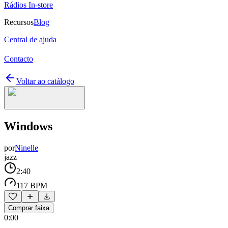
Rádios In-store
Recursos
Blog
Central de ajuda
Contacto
Voltar ao catálogo
Windows
por
Ninelle
jazz
2:40
117 BPM
Comprar faixa
0:00