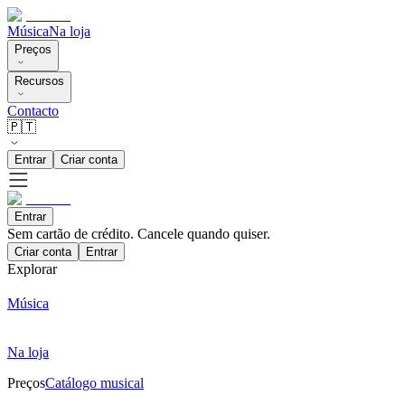
Música
Na loja
Preços
Recursos
Contacto
🇵🇹
Entrar
Criar conta
Entrar
Sem cartão de crédito. Cancele quando quiser.
Criar conta
Entrar
Explorar
Música
Na loja
Preços
Catálogo musical