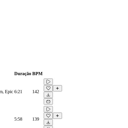
Duração
BPM
lm, Epic
6:21
142
5:58
139