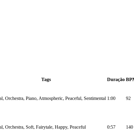
Tags
Duração
BP
al, Orchestra, Piano, Atmospheric, Peaceful, Sentimental
1:00
92
al, Orchestra, Soft, Fairytale, Happy, Peaceful
0:57
140