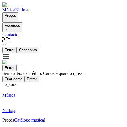
Música
Na loja
Preços
Recursos
Contacto
🇵🇹
Entrar
Criar conta
Entrar
Sem cartão de crédito. Cancele quando quiser.
Criar conta
Entrar
Explorar
Música
Na loja
Preços
Catálogo musical