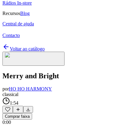
Rádios In-store
Recursos
Blog
Central de ajuda
Contacto
Voltar ao catálogo
Merry and Bright
por
HO HO HARMONY
classical
1:54
Comprar faixa
0:00