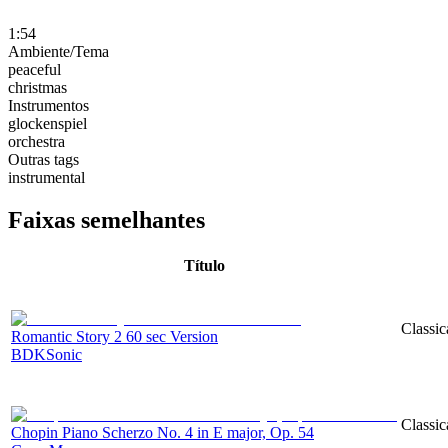
1:54
Ambiente/Tema
peaceful
christmas
Instrumentos
glockenspiel
orchestra
Outras tags
instrumental
Faixas semelhantes
Título
Classic
Romantic Story 2 60 sec Version
BDKSonic
Classic
Chopin Piano Scherzo No. 4 in E major, Op. 54