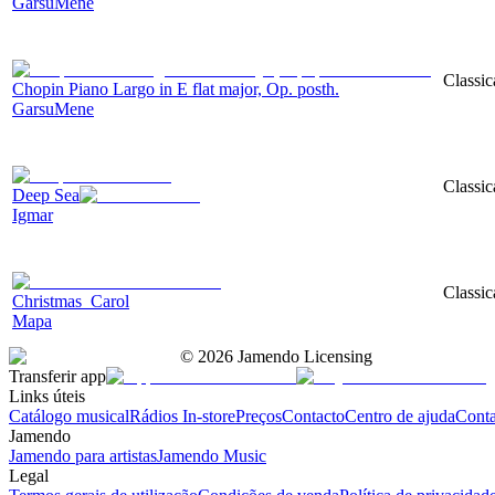
GarsuMene
Classic
Chopin Piano Largo in E flat major, Op. posth.
GarsuMene
Classic
Deep Sea
Igmar
Classic
Christmas_Carol
Mapa
©
2026
Jamendo Licensing
Transferir app
Links úteis
Catálogo musical
Rádios In-store
Preços
Contacto
Centro de ajuda
Conta
Jamendo
Jamendo para artistas
Jamendo Music
Legal