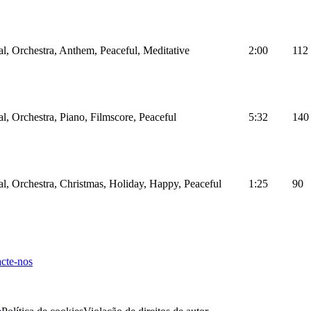
al, Orchestra, Anthem, Peaceful, Meditative
2:00
112
al, Orchestra, Piano, Filmscore, Peaceful
5:32
140
al, Orchestra, Christmas, Holiday, Happy, Peaceful
1:25
90
cte-nos