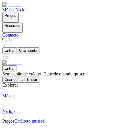
Música
Na loja
Preços
Recursos
Contacto
🇵🇹
Entrar
Criar conta
Entrar
Sem cartão de crédito. Cancele quando quiser.
Criar conta
Entrar
Explorar
Música
Na loja
Preços
Catálogo musical