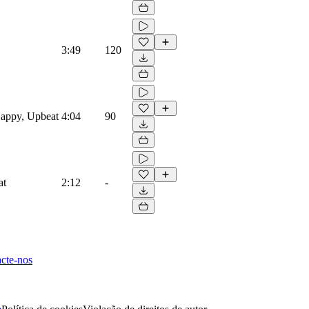
3:49
120
Happy, Upbeat
4:04
90
at
2:12
-
cte-nos