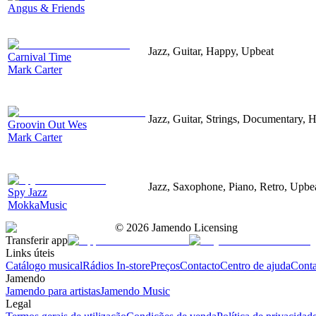
Angus & Friends
Jazz, Guitar, Happy, Upbeat
Carnival Time
Mark Carter
Jazz, Guitar, Strings, Documentary, 
Groovin Out Wes
Mark Carter
Jazz, Saxophone, Piano, Retro, Upbe
Spy Jazz
MokkaMusic
©
2026
Jamendo Licensing
Transferir app
Links úteis
Catálogo musical
Rádios In-store
Preços
Contacto
Centro de ajuda
Conta
Jamendo
Jamendo para artistas
Jamendo Music
Legal