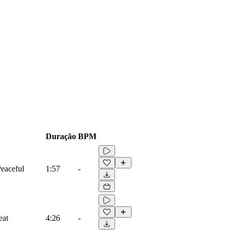
Duração
BPM
Peaceful
1:57
-
eat
4:26
-