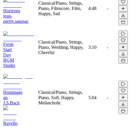
Classical/Piano, Strings,
Piano, Filmscore, Film,
4:48
-
Horizons
Happy, Sad
jean-
pierre.saussac
Classical/Piano, Strings,
Fresh
Piano, Wedding, Happy,
3:10
-
Start
Cheerful
Day
BGM
Studio
Hommage
Classical/Piano, Strings,
an
Piano, Soft, Happy,
5:04
-
J.S.Bach
Melancholic
Ravello