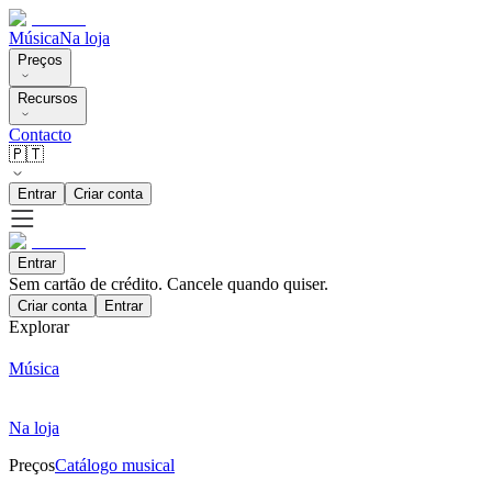
Música
Na loja
Preços
Recursos
Contacto
🇵🇹
Entrar
Criar conta
Entrar
Sem cartão de crédito. Cancele quando quiser.
Criar conta
Entrar
Explorar
Música
Na loja
Preços
Catálogo musical