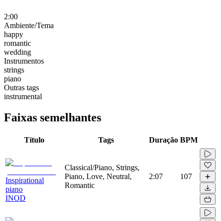
2:00
Ambiente/Tema
happy
romantic
wedding
Instrumentos
strings
piano
Outras tags
instrumental
Faixas semelhantes
Título
Tags
Duração
BPM
Classical/Piano, Strings,
Piano, Love, Neutral,
2:07
107
Inspirational
Romantic
piano
INOD