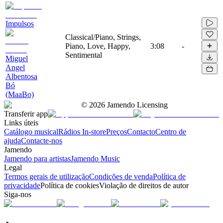
Impulsos
Classical/Piano, Strings,
Piano, Love, Happy,
3:08
-
Sentimental
Miguel
Angel
Albentosa
Bó
(MaaBo)
©
2026
Jamendo Licensing
Transferir app
Links úteis
Catálogo musical
Rádios In-store
Preços
Contacto
Centro de
ajuda
Contacte-nos
Jamendo
Jamendo para artistas
Jamendo Music
Legal
Termos gerais de utilização
Condições de venda
Política de
privacidade
Política de cookies
Violação de direitos de autor
Siga-nos