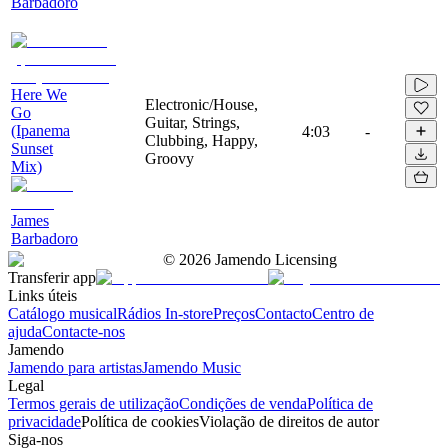
Barbadoro
Here We
Electronic/House,
Go
Guitar, Strings,
(Ipanema
4:03
-
Clubbing, Happy,
Sunset
Groovy
Mix)
James
Barbadoro
©
2026
Jamendo Licensing
Transferir app
Links úteis
Catálogo musical
Rádios In-store
Preços
Contacto
Centro de
ajuda
Contacte-nos
Jamendo
Jamendo para artistas
Jamendo Music
Legal
Termos gerais de utilização
Condições de venda
Política de
privacidade
Política de cookies
Violação de direitos de autor
Siga-nos