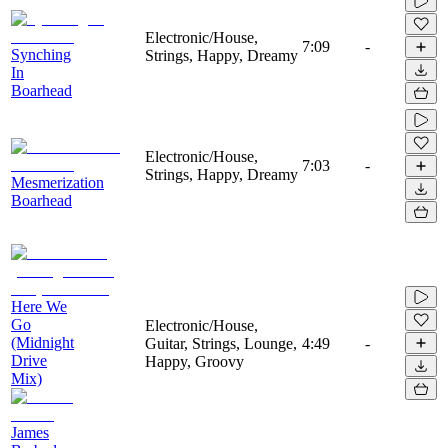
Electronic/House,
7:09
-
Synching
Strings, Happy, Dreamy
In
Boarhead
Electronic/House,
7:03
-
Strings, Happy, Dreamy
Mesmerization
Boarhead
Here We
Go
Electronic/House,
(Midnight
Guitar, Strings, Lounge,
4:49
-
Drive
Happy, Groovy
Mix)
James