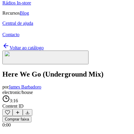
Rádios In-store
Recursos
Blog
Central de ajuda
Contacto
Voltar ao catálogo
Here We Go (Underground Mix)
por
James Barbadoro
electronic/house
3:16
Content ID
Comprar faixa
0:00