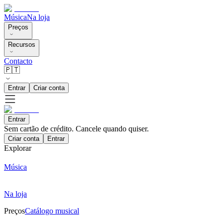
Música
Na loja
Preços
Recursos
Contacto
🇵🇹
Entrar
Criar conta
Entrar
Sem cartão de crédito. Cancele quando quiser.
Criar conta
Entrar
Explorar
Música
Na loja
Preços
Catálogo musical