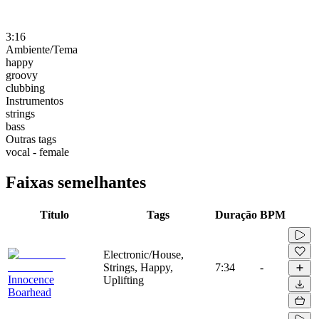
3:16
Ambiente/Tema
happy
groovy
clubbing
Instrumentos
strings
bass
Outras tags
vocal - female
Faixas semelhantes
Título
Tags
Duração
BPM
Electronic/House,
Strings, Happy,
7:34
-
Innocence
Uplifting
Boarhead