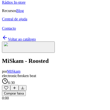
Rádios In-store
Recursos
Blog
Central de ajuda
Contacto
Voltar ao catálogo
MiSkam - Roosted
por
MiSkam
electronic/broken beat
6:30
Comprar faixa
0:00