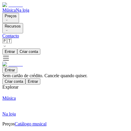
Música
Na loja
Preços
Recursos
Contacto
🇵🇹
Entrar
Criar conta
Entrar
Sem cartão de crédito. Cancele quando quiser.
Criar conta
Entrar
Explorar
Música
Na loja
Preços
Catálogo musical