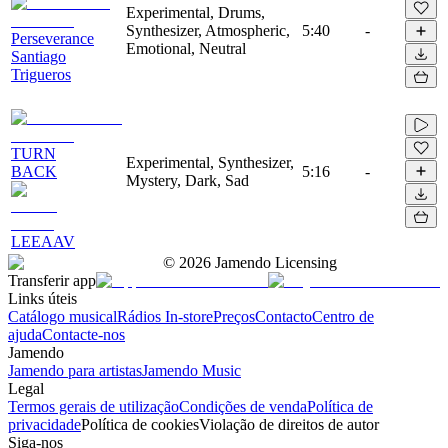
Experimental, Drums,
Synthesizer, Atmospheric,
5:40
-
Perseverance
Emotional, Neutral
Santiago
Trigueros
TURN
Experimental, Synthesizer,
BACK
5:16
-
Mystery, Dark, Sad
LEEAAV
©
2026
Jamendo Licensing
Transferir app
Links úteis
Catálogo musical
Rádios In-store
Preços
Contacto
Centro de
ajuda
Contacte-nos
Jamendo
Jamendo para artistas
Jamendo Music
Legal
Termos gerais de utilização
Condições de venda
Política de
privacidade
Política de cookies
Violação de direitos de autor
Siga-nos