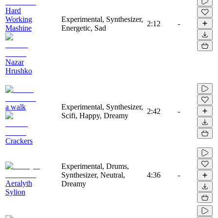
Hard
Working
Experimental, Synthesizer,
2:12
-
Mashine
Energetic, Sad
Nazar
Hrushko
a walk
Experimental, Synthesizer,
2:42
-
Scifi, Happy, Dreamy
Crackers
Experimental, Drums,
Synthesizer, Neutral,
4:36
-
Aeralyth
Dreamy
Sylion