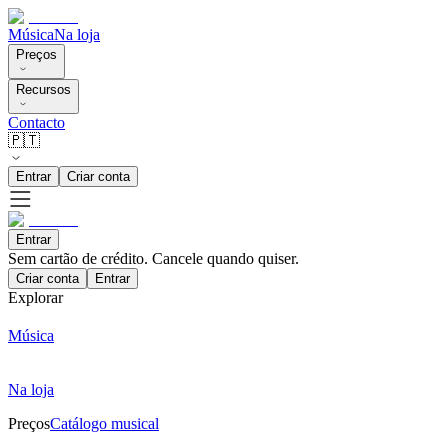
Música
Na loja
Preços
Recursos
Contacto
🇵🇹
Entrar
Criar conta
Entrar
Sem cartão de crédito. Cancele quando quiser.
Criar conta
Entrar
Explorar
Música
Na loja
Preços
Catálogo musical