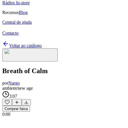
Rádios In-store
Recursos
Blog
Central de ajuda
Contacto
Voltar ao catálogo
Breath of Calm
por
Nargo
ambient/new age
3:07
Comprar faixa
0:00