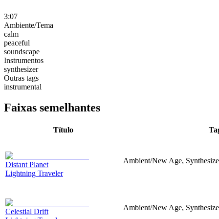
3:07
Ambiente/Tema
calm
peaceful
soundscape
Instrumentos
synthesizer
Outras tags
instrumental
Faixas semelhantes
Título
Ta
Ambient/New Age, Synthesizer
Distant Planet
Lightning Traveler
Ambient/New Age, Synthesizer
Celestial Drift