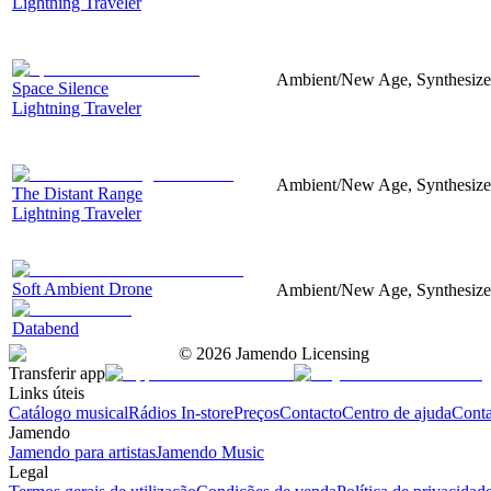
Lightning Traveler
Ambient/New Age, Synthesizer,
Space Silence
Lightning Traveler
Ambient/New Age, Synthesizer,
The Distant Range
Lightning Traveler
Soft Ambient Drone
Ambient/New Age, Synthesizer,
Databend
©
2026
Jamendo Licensing
Transferir app
Links úteis
Catálogo musical
Rádios In-store
Preços
Contacto
Centro de ajuda
Conta
Jamendo
Jamendo para artistas
Jamendo Music
Legal