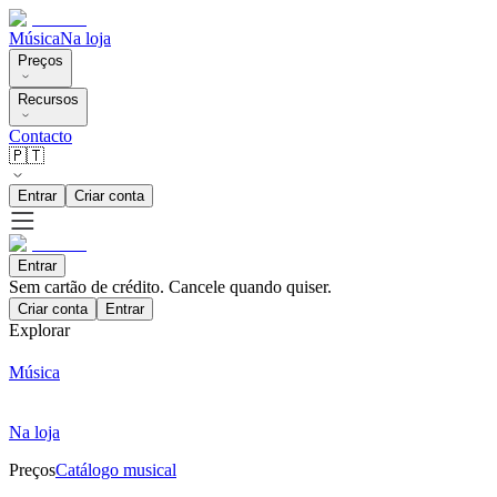
Música
Na loja
Preços
Recursos
Contacto
🇵🇹
Entrar
Criar conta
Entrar
Sem cartão de crédito. Cancele quando quiser.
Criar conta
Entrar
Explorar
Música
Na loja
Preços
Catálogo musical