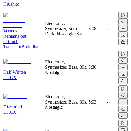
Hrushko
Electronic,
Synthesizer, Scifi,
3:08
-
Vermos:
Dark, Nostalgic, Sad
Remains out
of touch
TransistorBudddha
Electronic,
Synthesizer, Bass, 80s,
3:36
-
Half Written
Nostalgic
DJ35X
Electronic,
Synthesizer, Bass, 80s,
5:03
-
Discarded
Nostalgic
DJ35X