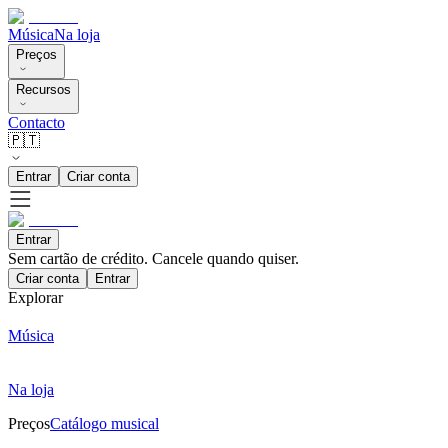
Música
Na loja
Preços
Recursos
Contacto
🇵🇹
Entrar
Criar conta
Entrar
Sem cartão de crédito. Cancele quando quiser.
Criar conta
Entrar
Explorar
Música
Na loja
Preços
Catálogo musical