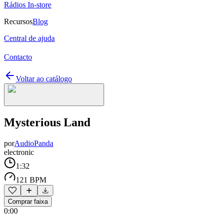
Rádios In-store
Recursos
Blog
Central de ajuda
Contacto
Voltar ao catálogo
Mysterious Land
por
AudioPanda
electronic
1:32
121 BPM
Comprar faixa
0:00