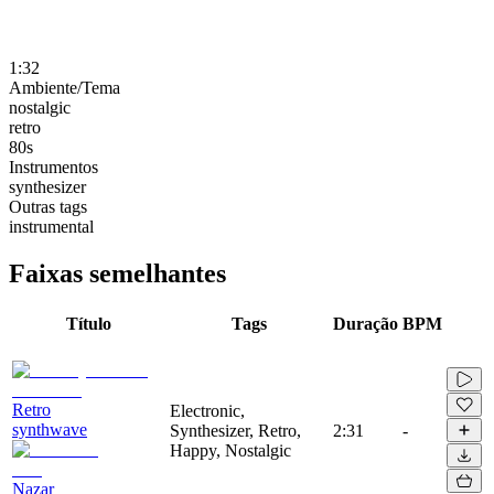
1:32
Ambiente/Tema
nostalgic
retro
80s
Instrumentos
synthesizer
Outras tags
instrumental
Faixas semelhantes
Título
Tags
Duração
BPM
Retro
Electronic,
synthwave
Synthesizer, Retro,
2:31
-
Happy, Nostalgic
Nazar