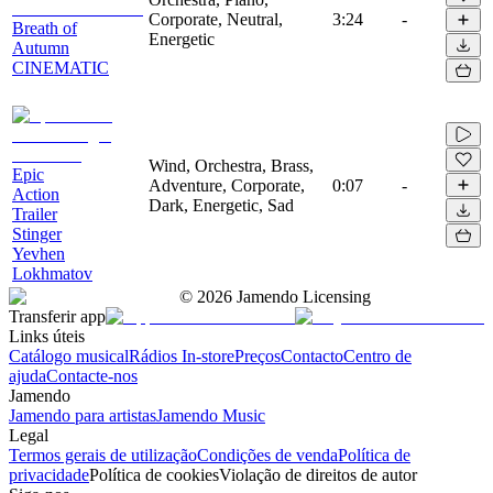
Corporate, Neutral,
3:24
-
Breath of
Energetic
Autumn
CINEMATIC
Wind, Orchestra, Brass,
Epic
Adventure, Corporate,
0:07
-
Action
Dark, Energetic, Sad
Trailer
Stinger
Yevhen
Lokhmatov
©
2026
Jamendo Licensing
Transferir app
Links úteis
Catálogo musical
Rádios In-store
Preços
Contacto
Centro de
ajuda
Contacte-nos
Jamendo
Jamendo para artistas
Jamendo Music
Legal
Termos gerais de utilização
Condições de venda
Política de
privacidade
Política de cookies
Violação de direitos de autor