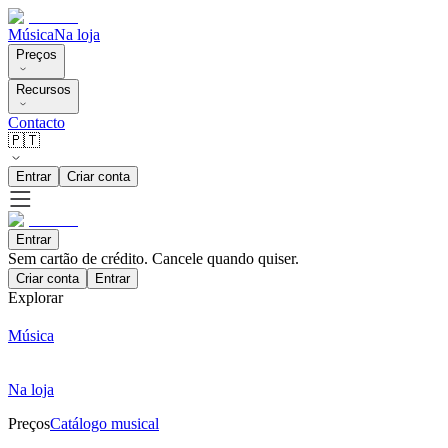
Música
Na loja
Preços
Recursos
Contacto
🇵🇹
Entrar
Criar conta
Entrar
Sem cartão de crédito. Cancele quando quiser.
Criar conta
Entrar
Explorar
Música
Na loja
Preços
Catálogo musical