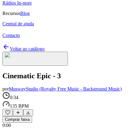
Rádios In-store
Recursos
Blog
Central de ajuda
Contacto
Voltar ao catálogo
Cinematic Epic - 3
por
MuswayStudio (Royalty Free Music - Background Music)
0:34
135 BPM
Comprar faixa
0:00