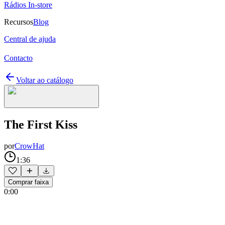
Rádios In-store
Recursos
Blog
Central de ajuda
Contacto
Voltar ao catálogo
The First Kiss
por
CrowHat
1:36
Comprar faixa
0:00