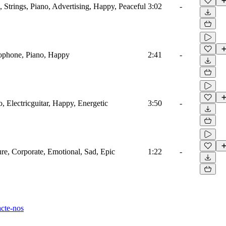
 Strings, Piano, Advertising, Happy, Peaceful
3:02
-
ophone, Piano, Happy
2:41
-
, Electricguitar, Happy, Energetic
3:50
-
ure, Corporate, Emotional, Sad, Epic
1:22
-
cte-nos