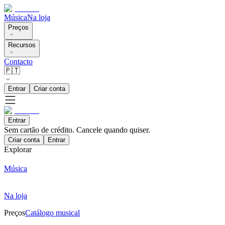
Música
Na loja
Preços
Recursos
Contacto
🇵🇹
Entrar
Criar conta
Entrar
Sem cartão de crédito. Cancele quando quiser.
Criar conta
Entrar
Explorar
Música
Na loja
Preços
Catálogo musical