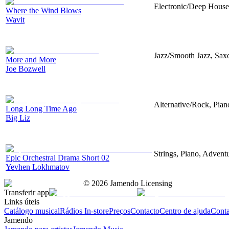
Electronic/Deep House,
Where the Wind Blows
Wavit
Jazz/Smooth Jazz, Sax
More and More
Joe Bozwell
Alternative/Rock, Piano
Long Long Time Ago
Big Liz
Strings, Piano, Advent
Epic Orchestral Drama Short 02
Yevhen Lokhmatov
©
2026
Jamendo Licensing
Transferir app
Links úteis
Catálogo musical
Rádios In-store
Preços
Contacto
Centro de ajuda
Conta
Jamendo