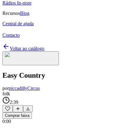
Rádios In-store
Recursos
Blog
Central de ajuda
Contacto
Voltar ao catálogo
Easy Country
por
piccadillyCircus
folk
2:39
Comprar faixa
0:00