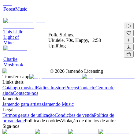
ForestMusic
This Little
Folk, Strings,
Light of
Ukulele, 70s, Happy,
2:58
-
Mine
Uplifting
Charlie
Mosbrook
©
2026
Jamendo Licensing
Transferir app
Links úteis
Catálogo musical
Rádios In-store
Preços
Contacto
Centro de
ajuda
Contacte-nos
Jamendo
Jamendo para artistas
Jamendo Music
Legal
Termos gerais de utilização
Condições de venda
Política de
privacidade
Política de cookies
Violação de direitos de autor
Siga-nos