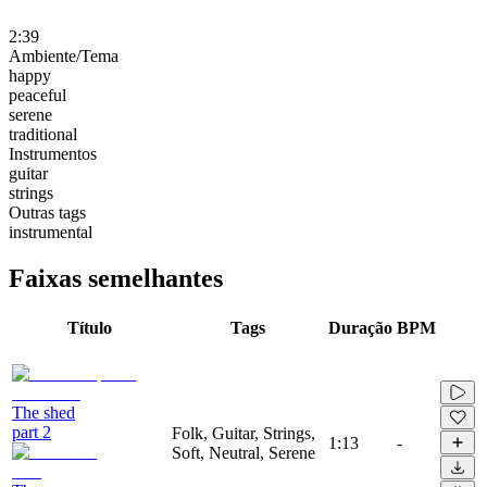
2:39
Ambiente/Tema
happy
peaceful
serene
traditional
Instrumentos
guitar
strings
Outras tags
instrumental
Faixas semelhantes
Título
Tags
Duração
BPM
The shed
part 2
Folk, Guitar, Strings,
1:13
-
Soft, Neutral, Serene