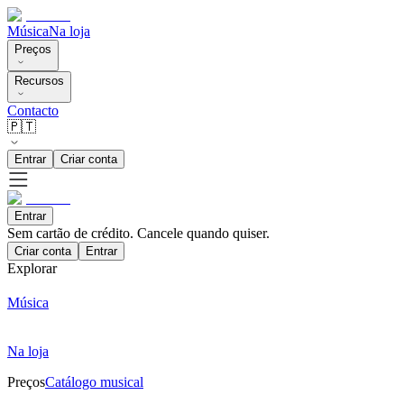
Música
Na loja
Preços
Recursos
Contacto
🇵🇹
Entrar
Criar conta
Entrar
Sem cartão de crédito. Cancele quando quiser.
Criar conta
Entrar
Explorar
Música
Na loja
Preços
Catálogo musical