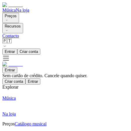
Música
Na loja
Preços
Recursos
Contacto
🇵🇹
Entrar
Criar conta
Entrar
Sem cartão de crédito. Cancele quando quiser.
Criar conta
Entrar
Explorar
Música
Na loja
Preços
Catálogo musical