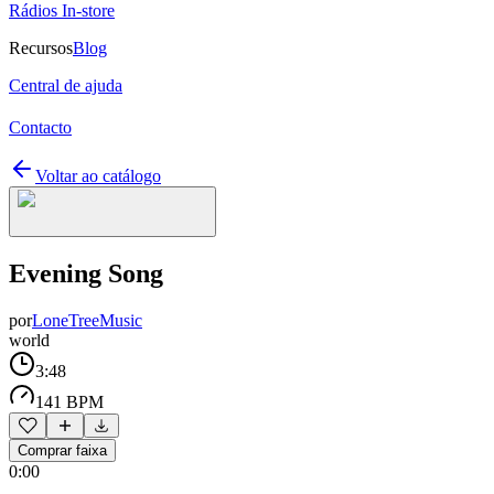
Rádios In-store
Recursos
Blog
Central de ajuda
Contacto
Voltar ao catálogo
Evening Song
por
LoneTreeMusic
world
3:48
141 BPM
Comprar faixa
0:00