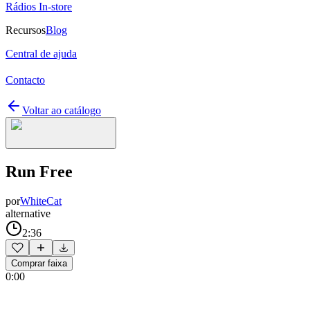
Rádios In-store
Recursos
Blog
Central de ajuda
Contacto
Voltar ao catálogo
Run Free
por
WhiteCat
alternative
2:36
Comprar faixa
0:00