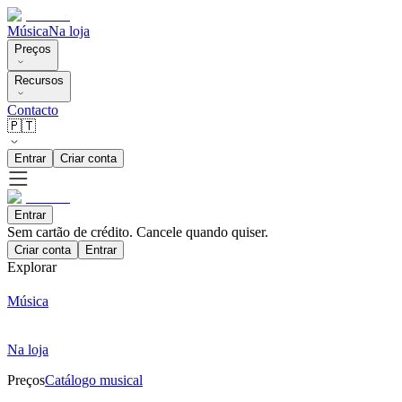
Música
Na loja
Preços
Recursos
Contacto
🇵🇹
Entrar
Criar conta
Entrar
Sem cartão de crédito. Cancele quando quiser.
Criar conta
Entrar
Explorar
Música
Na loja
Preços
Catálogo musical