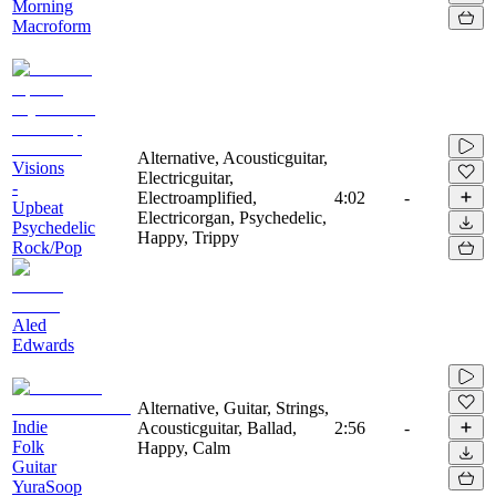
Morning
Macroform
Alternative, Acousticguitar,
Visions
Electricguitar,
-
Electroamplified,
4:02
-
Upbeat
Electricorgan, Psychedelic,
Psychedelic
Happy, Trippy
Rock/Pop
Aled
Edwards
Alternative, Guitar, Strings,
Indie
Acousticguitar, Ballad,
2:56
-
Folk
Happy, Calm
Guitar
YuraSoop