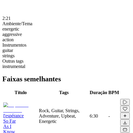
2:21
Ambiente/Tema
energetic
aggressive
action
Instrumentos
guitar
strings
Outras tags
instrumental
Faixas semelhantes
Título
Tags
Duração
BPM
Rock, Guitar, Strings,
l'espérance
Adventure, Upbeat,
6:30
-
So Far
Energetic
As I
Know