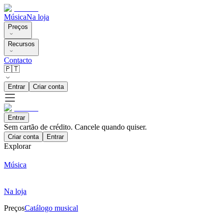
Música
Na loja
Preços
Recursos
Contacto
🇵🇹
Entrar
Criar conta
Entrar
Sem cartão de crédito. Cancele quando quiser.
Criar conta
Entrar
Explorar
Música
Na loja
Preços
Catálogo musical