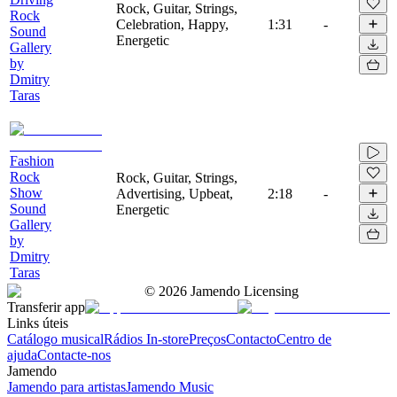
Rock, Guitar, Strings,
Rock
Celebration, Happy,
1:31
-
Sound
Energetic
Gallery
by
Dmitry
Taras
Fashion
Rock
Rock, Guitar, Strings,
Show
Advertising, Upbeat,
2:18
-
Sound
Energetic
Gallery
by
Dmitry
Taras
©
2026
Jamendo Licensing
Transferir app
Links úteis
Catálogo musical
Rádios In-store
Preços
Contacto
Centro de
ajuda
Contacte-nos
Jamendo
Jamendo para artistas
Jamendo Music