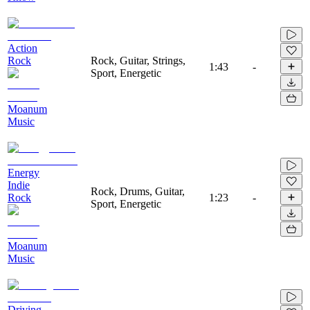
Action
Rock
Rock, Guitar, Strings,
1:43
-
Sport, Energetic
Moanum
Music
Energy
Indie
Rock, Drums, Guitar,
Rock
1:23
-
Sport, Energetic
Moanum
Music
Driving