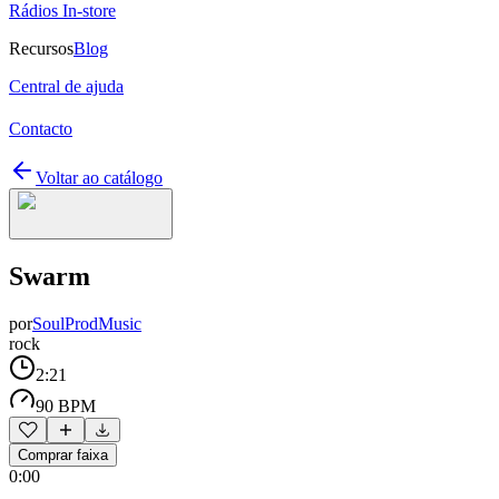
Rádios In-store
Recursos
Blog
Central de ajuda
Contacto
Voltar ao catálogo
Swarm
por
SoulProdMusic
rock
2:21
90 BPM
Comprar faixa
0:00