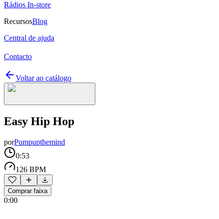
Rádios In-store
Recursos
Blog
Central de ajuda
Contacto
Voltar ao catálogo
Easy Hip Hop
por
Pumpupthemind
0:53
126 BPM
Comprar faixa
0:00