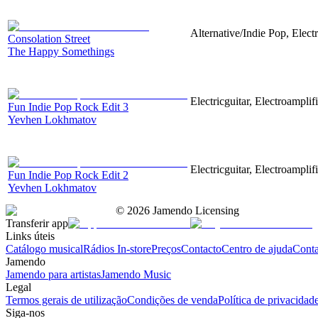
Alternative/Indie Pop, Elect
Consolation Street
The Happy Somethings
Electricguitar, Electroamplif
Fun Indie Pop Rock Edit 3
Yevhen Lokhmatov
Electricguitar, Electroamplif
Fun Indie Pop Rock Edit 2
Yevhen Lokhmatov
©
2026
Jamendo Licensing
Transferir app
Links úteis
Catálogo musical
Rádios In-store
Preços
Contacto
Centro de ajuda
Conta
Jamendo
Jamendo para artistas
Jamendo Music
Legal
Termos gerais de utilização
Condições de venda
Política de privacidad
Siga-nos