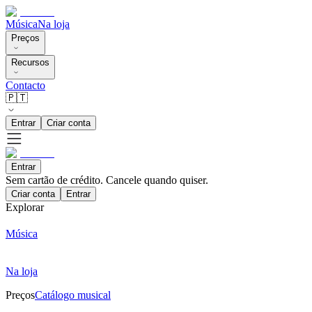
Música
Na loja
Preços
Recursos
Contacto
🇵🇹
Entrar
Criar conta
Entrar
Sem cartão de crédito. Cancele quando quiser.
Criar conta
Entrar
Explorar
Música
Na loja
Preços
Catálogo musical