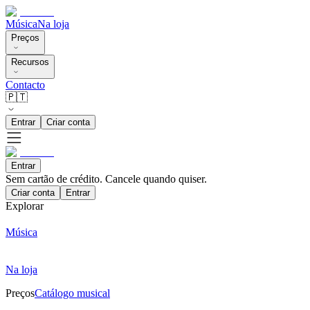
Música
Na loja
Preços
Recursos
Contacto
🇵🇹
Entrar
Criar conta
Entrar
Sem cartão de crédito. Cancele quando quiser.
Criar conta
Entrar
Explorar
Música
Na loja
Preços
Catálogo musical