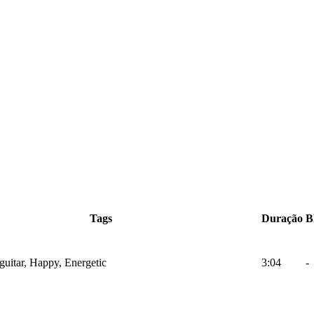
Tags
Duração
B
cguitar, Happy, Energetic
3:04
-