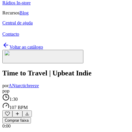
Rádios In-store
Recursos
Blog
Central de ajuda
Contacto
Voltar ao catálogo
Time to Travel | Upbeat Indie
por
ANtarcticbreeze
pop
1:30
107 BPM
Comprar faixa
0:00