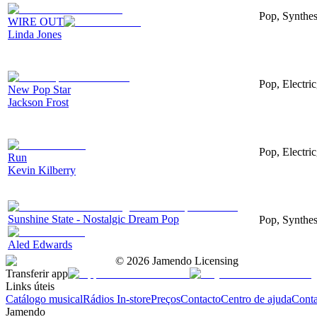
Pop, Synthesi
WIRE OUT
Linda Jones
Pop, Electri
New Pop Star
Jackson Frost
Pop, Electric
Run
Kevin Kilberry
Sunshine State - Nostalgic Dream Pop
Pop, Synthes
Aled Edwards
©
2026
Jamendo Licensing
Transferir app
Links úteis
Catálogo musical
Rádios In-store
Preços
Contacto
Centro de ajuda
Conta
Jamendo