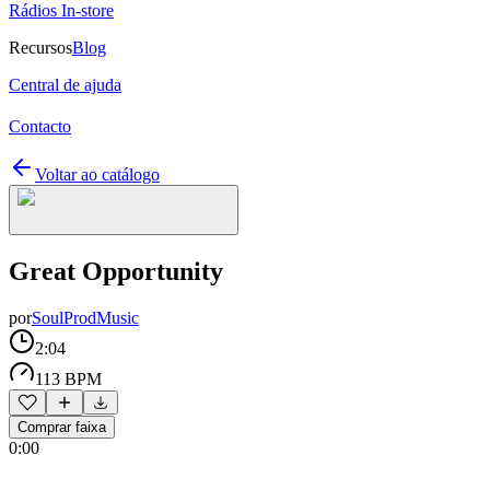
Rádios In-store
Recursos
Blog
Central de ajuda
Contacto
Voltar ao catálogo
Great Opportunity
por
SoulProdMusic
2:04
113 BPM
Comprar faixa
0:00