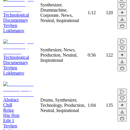
Synthesizer,
Drummachine,
1:12
120
Technological
Corporate, News,
Documentary
Neutral, Inspirational
Yevhen
Lokhmatov
Synthesizer, News,
Production, Neutral,
0:56
122
Technological
Inspirational
Documentary
Yevhen
Lokhmatov
Abstract
Drums, Synthesizer,
Chill
Technology, Production,
1:04
135
Relax
Neutral, Inspirational
Hip Hop
Edit 1
Yevhen