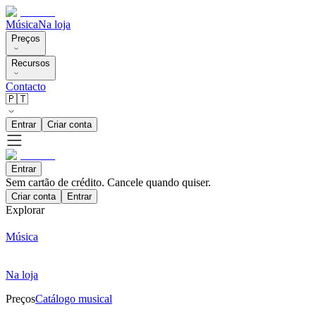
Música
Na loja
Preços
Recursos
Contacto
🇵🇹
Entrar
Criar conta
Entrar
Sem cartão de crédito. Cancele quando quiser.
Criar conta
Entrar
Explorar
Música
Na loja
Preços
Catálogo musical