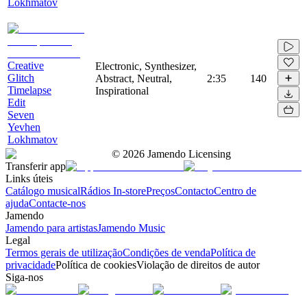
Lokhmatov
Creative
Electronic, Synthesizer,
Glitch
Abstract, Neutral,
2:35
140
Timelapse
Inspirational
Edit
Seven
Yevhen
Lokhmatov
©
2026
Jamendo Licensing
Transferir app
Links úteis
Catálogo musical
Rádios In-store
Preços
Contacto
Centro de
ajuda
Contacte-nos
Jamendo
Jamendo para artistas
Jamendo Music
Legal
Termos gerais de utilização
Condições de venda
Política de
privacidade
Política de cookies
Violação de direitos de autor
Siga-nos