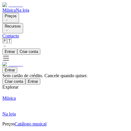
Música
Na loja
Preços
Recursos
Contacto
🇵🇹
Entrar
Criar conta
Entrar
Sem cartão de crédito. Cancele quando quiser.
Criar conta
Entrar
Explorar
Música
Na loja
Preços
Catálogo musical