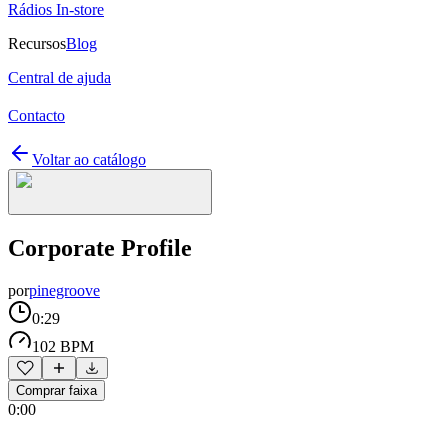
Rádios In-store
Recursos
Blog
Central de ajuda
Contacto
Voltar ao catálogo
Corporate Profile
por
pinegroove
0:29
102 BPM
Comprar faixa
0:00