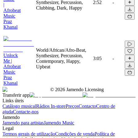
Synthesizer, Percussion,
2:52
-
|
Clubbing, Dark, Happy
Afrobeat
Music
Praz
Khanal
World/African/Afro-Beat,
Unlock
Synthesizer, Percussion,
3:05
-
Me |
Contemporary, Happy,
Afrobeat
Upbeat
Music
Praz
Khanal
©
2026
Jamendo Licensing
Transferir app
Links úteis
Catálogo musical
Rádios In-store
Preços
Contacto
Centro de
ajuda
Contacte-nos
Jamendo
Jamendo para artistas
Jamendo Music
Legal
Termos gerais de utilização
Condições de venda
Política de