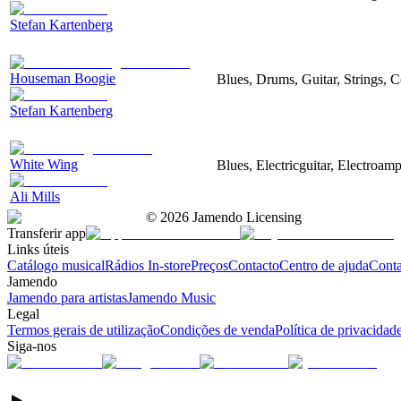
Stefan Kartenberg
Houseman Boogie
Blues, Drums, Guitar, Strings, C
Stefan Kartenberg
White Wing
Blues, Electricguitar, Electroam
Ali Mills
©
2026
Jamendo Licensing
Transferir app
Links úteis
Catálogo musical
Rádios In-store
Preços
Contacto
Centro de ajuda
Conta
Jamendo
Jamendo para artistas
Jamendo Music
Legal
Termos gerais de utilização
Condições de venda
Política de privacidad
Siga-nos