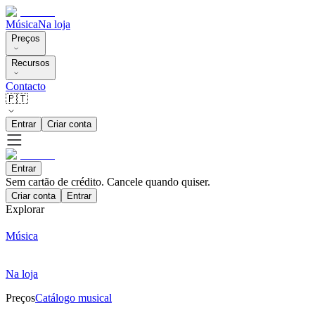
Música
Na loja
Preços
Recursos
Contacto
🇵🇹
Entrar
Criar conta
Entrar
Sem cartão de crédito. Cancele quando quiser.
Criar conta
Entrar
Explorar
Música
Na loja
Preços
Catálogo musical