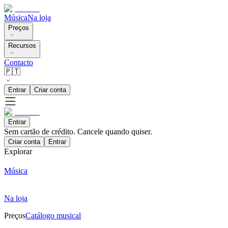
Música
Na loja
Preços
Recursos
Contacto
🇵🇹
Entrar
Criar conta
Entrar
Sem cartão de crédito. Cancele quando quiser.
Criar conta
Entrar
Explorar
Música
Na loja
Preços
Catálogo musical