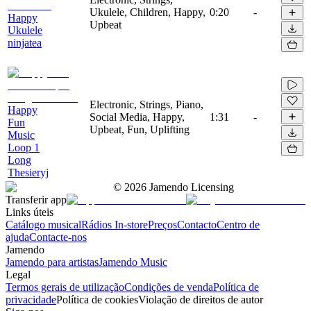
Ukulele, Children, Happy,
0:20
-
Happy
Upbeat
Ukulele
ninjatea
Electronic, Strings, Piano,
Happy
Social Media, Happy,
1:31
-
Fun
Upbeat, Fun, Uplifting
Music
Loop 1
Long
Thesieryj
©
2026
Jamendo Licensing
Transferir app
Links úteis
Catálogo musical
Rádios In-store
Preços
Contacto
Centro de
ajuda
Contacte-nos
Jamendo
Jamendo para artistas
Jamendo Music
Legal
Termos gerais de utilização
Condições de venda
Política de
privacidade
Política de cookies
Violação de direitos de autor