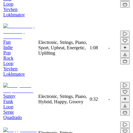
Loop
Yevhen
Lokhmatov
Fun
Electronic, Strings, Piano,
Indie
Sport, Upbeat, Energetic,
1:08
-
Pop
Uplifting
Rock
Loop
Yevhen
Lokhmatov
Sunny
Electronic, Strings, Piano,
0:32
-
Funk
Hybrid, Happy, Groovy
Loop
Serge
Quadrado
Electronic, Strings,