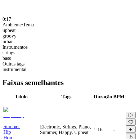
0:17
Ambiente/Tema
upbeat
groovy
urban
Instrumentos
strings
bass
Outras tags
instrumental
Faixas semelhantes
Título
Tags
Duração
BPM
Summer
Electronic, Strings, Piano,
1:16
-
Hip
Summer, Happy, Upbeat
Hop