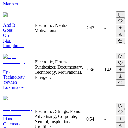
Marexon
And It
Electronic, Neutral,
2:42
-
Goes
Motivational
On
Igor
Pumphonia
Electronic, Drums,
Synthesizer, Documentary,
2:36
142
Epic
Technology, Motivational,
Technology
Energetic
Yevhen
Lokhmatov
Electronic, Strings, Piano,
Advertising, Corporate,
Piano
0:54
-
Neutral, Inspirational,
Cinematic
Uplifting