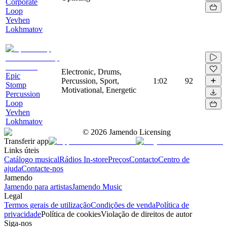
Corporate
Loop
Yevhen
Lokhmatov
Electronic, Drums,
Epic
Percussion, Sport,
1:02
92
Stomp
Motivational, Energetic
Percussion
Loop
Yevhen
Lokhmatov
©
2026
Jamendo Licensing
Transferir app
Links úteis
Catálogo musical
Rádios In-store
Preços
Contacto
Centro de
ajuda
Contacte-nos
Jamendo
Jamendo para artistas
Jamendo Music
Legal
Termos gerais de utilização
Condições de venda
Política de
privacidade
Política de cookies
Violação de direitos de autor
Siga-nos