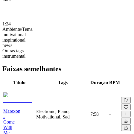
1:24
Ambiente/Tema
motivational
inspirational
news
Outras tags
instrumental
Faixas semelhantes
Título
Tags
Duração
BPM
Marexon
Electronic, Piano,
7:58
-
-
Motivational, Sad
Come
With
Me