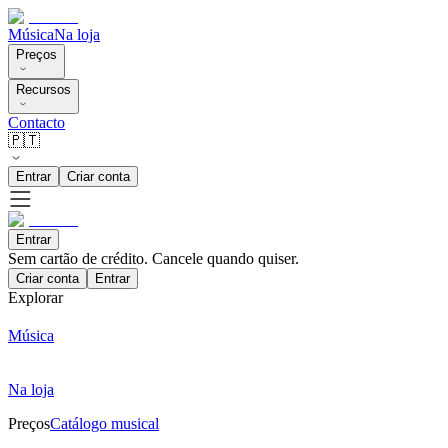
Música
Na loja
Preços
Recursos
Contacto
🇵🇹
Entrar
Criar conta
Entrar
Sem cartão de crédito. Cancele quando quiser.
Criar conta
Entrar
Explorar
Música
Na loja
Preços
Catálogo musical