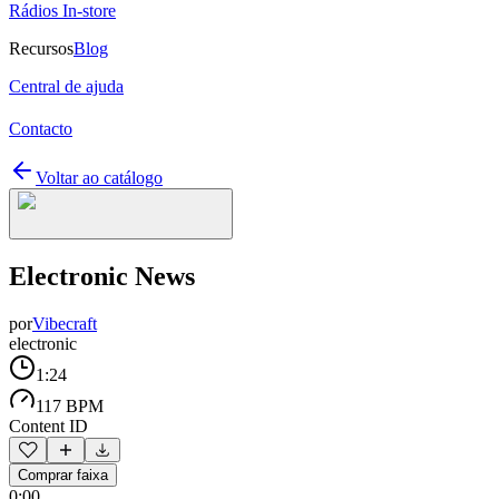
Rádios In-store
Recursos
Blog
Central de ajuda
Contacto
Voltar ao catálogo
Electronic News
por
Vibecraft
electronic
1:24
117 BPM
Content ID
Comprar faixa
0:00