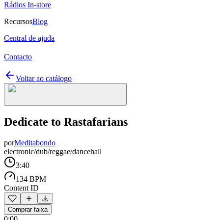
Rádios In-store
Recursos
Blog
Central de ajuda
Contacto
Voltar ao catálogo
Dedicate to Rastafarians
por
Meditabondo
electronic/dub/reggae/dancehall
3:40
134 BPM
Content ID
Comprar faixa
0:00