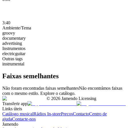
3:40
Ambiente/Tema
groovy
documentary
advertising
Instrumentos
electricguitar
Outras tags
instrumental
Faixas semelhantes
Não foram encontradas faixas semelhantes
Não encontrámos faixas
com o mesmo estilo. Explore o catálogo.
©
2026
Jamendo Licensing
Transferir app
Links úteis
Catálogo musical
Rádios In-store
Preços
Contacto
Centro de
ajuda
Contacte-nos
Jamendo