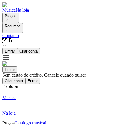
Música
Na loja
Preços
Recursos
Contacto
🇵🇹
Entrar
Criar conta
Entrar
Sem cartão de crédito. Cancele quando quiser.
Criar conta
Entrar
Explorar
Música
Na loja
Preços
Catálogo musical