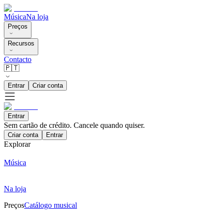
Música
Na loja
Preços
Recursos
Contacto
🇵🇹
Entrar
Criar conta
Entrar
Sem cartão de crédito. Cancele quando quiser.
Criar conta
Entrar
Explorar
Música
Na loja
Preços
Catálogo musical