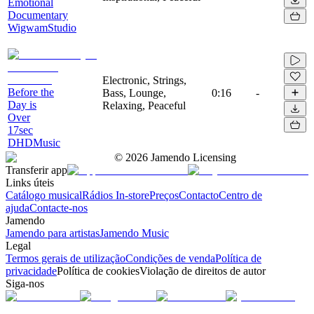
Emotional
Documentary
WigwamStudio
Electronic, Strings,
Before the
Bass, Lounge,
0:16
-
Day is
Relaxing, Peaceful
Over
17sec
DHDMusic
©
2026
Jamendo Licensing
Transferir app
Links úteis
Catálogo musical
Rádios In-store
Preços
Contacto
Centro de
ajuda
Contacte-nos
Jamendo
Jamendo para artistas
Jamendo Music
Legal
Termos gerais de utilização
Condições de venda
Política de
privacidade
Política de cookies
Violação de direitos de autor
Siga-nos