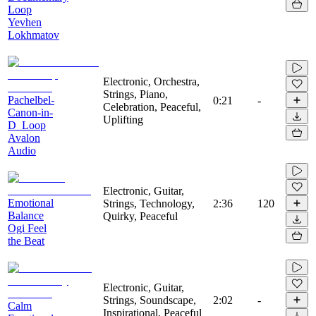
Loop
Yevhen
Lokhmatov
Electronic, Orchestra,
Strings, Piano,
Pachelbel-
0:21
-
Celebration, Peaceful,
Canon-in-
Uplifting
D_Loop
Avalon
Audio
Electronic, Guitar,
Emotional
Strings, Technology,
2:36
120
Balance
Quirky, Peaceful
Ogi Feel
the Beat
Electronic, Guitar,
Strings, Soundscape,
2:02
-
Calm
Inspirational, Peaceful