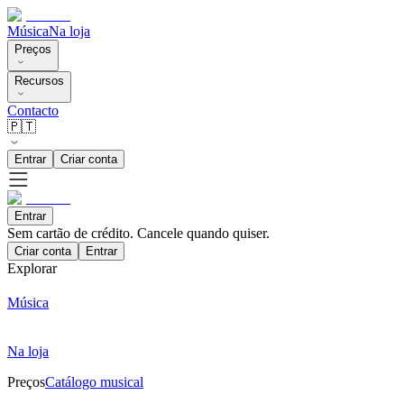
Música
Na loja
Preços
Recursos
Contacto
🇵🇹
Entrar
Criar conta
Entrar
Sem cartão de crédito. Cancele quando quiser.
Criar conta
Entrar
Explorar
Música
Na loja
Preços
Catálogo musical