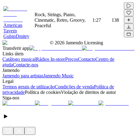
Rock, Strings, Piano,
Cinematic, Retro, Groovy,
1:27
138
American
Peaceful
Tavern
GubinDmitry
©
2026
Jamendo Licensing
Transferir app
Links úteis
Catálogo musical
Rádios In-store
Preços
Contacto
Centro de
ajuda
Contacte-nos
Jamendo
Jamendo para artistas
Jamendo Music
Legal
Termos gerais de utilização
Condições de venda
Política de
privacidade
Política de cookies
Violação de direitos de autor
Siga-nos