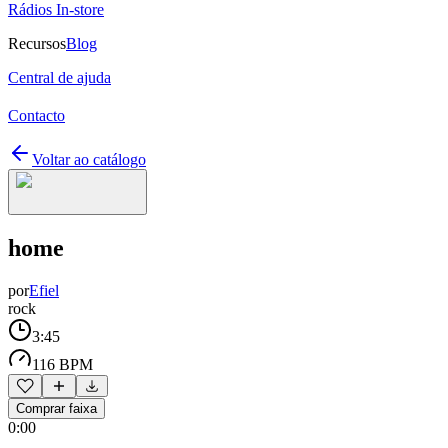
Rádios In-store
Recursos
Blog
Central de ajuda
Contacto
Voltar ao catálogo
home
por
Efiel
rock
3:45
116 BPM
Comprar faixa
0:00