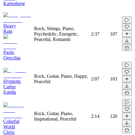
Kartenberg
Heavy
Rock, Strings, Piano,
Rain
Psychedelic, Energetic,
2:37
107
Peaceful, Romantic
Paolo
Orecchia
Rock, Guitar, Piano, Happy,
2:07
103
Hypnotic
Peaceful
Carlos
Estella
Rock, Guitar, Piano,
2:14
120
Inspirational, Peaceful
Colorful
World
Cleric