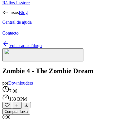
Rádios In-store
Recursos
Blog
Central de ajuda
Contacto
Voltar ao catálogo
Zombie 4 - The Zombie Dream
por
Downlouders
7:06
133 BPM
Comprar faixa
0:00