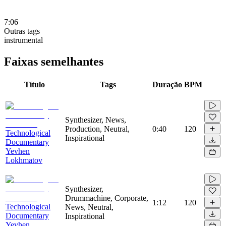
7:06
Outras tags
instrumental
Faixas semelhantes
Título
Tags
Duração
BPM
Synthesizer, News,
Production, Neutral,
0:40
120
Technological
Inspirational
Documentary
Yevhen
Lokhmatov
Synthesizer,
Drummachine, Corporate,
1:12
120
Technological
News, Neutral,
Documentary
Inspirational
Yevhen