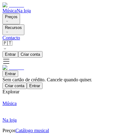
Música
Na loja
Preços
Recursos
Contacto
🇵🇹
Entrar
Criar conta
Entrar
Sem cartão de crédito. Cancele quando quiser.
Criar conta
Entrar
Explorar
Música
Na loja
Preços
Catálogo musical