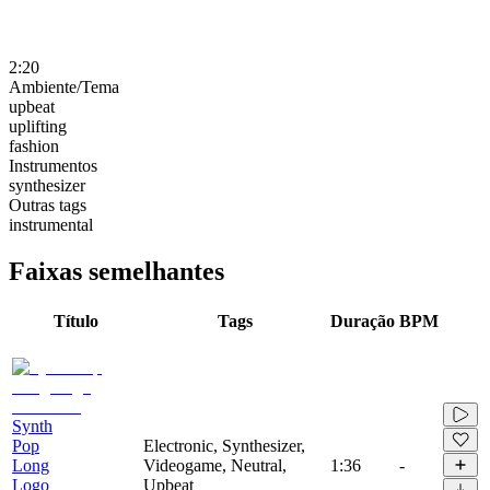
2:20
Ambiente/Tema
upbeat
uplifting
fashion
Instrumentos
synthesizer
Outras tags
instrumental
Faixas semelhantes
Título
Tags
Duração
BPM
Synth
Pop
Electronic, Synthesizer,
Long
Videogame, Neutral,
1:36
-
Logo
Upbeat