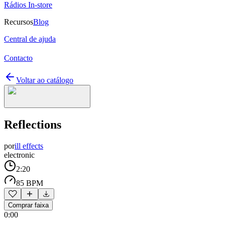
Rádios In-store
Recursos
Blog
Central de ajuda
Contacto
Voltar ao catálogo
Reflections
por
ill effects
electronic
2:20
85 BPM
Comprar faixa
0:00