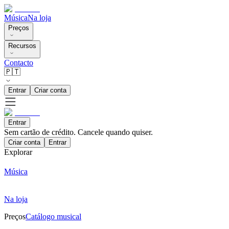
Música
Na loja
Preços
Recursos
Contacto
🇵🇹
Entrar
Criar conta
Entrar
Sem cartão de crédito. Cancele quando quiser.
Criar conta
Entrar
Explorar
Música
Na loja
Preços
Catálogo musical