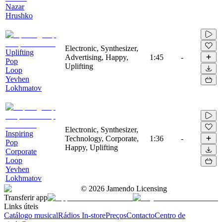
Nazar
Hrushko
Electronic, Synthesizer,
Uplifting
Advertising, Happy,
1:45
-
Pop
Uplifting
Loop
Yevhen
Lokhmatov
Electronic, Synthesizer,
Inspiring
Technology, Corporate,
1:36
-
Pop
Happy, Uplifting
Corporate
Loop
Yevhen
Lokhmatov
©
2026
Jamendo Licensing
Transferir app
Links úteis
Catálogo musical
Rádios In-store
Preços
Contacto
Centro de