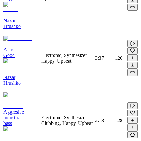
Nazar
Hrushko
All is
Good
Electronic, Synthesizer,
3:37
126
Happy, Upbeat
Nazar
Hrushko
Aggresive
industrial
Electronic, Synthesizer,
2:18
128
bass
Clubbing, Happy, Upbeat