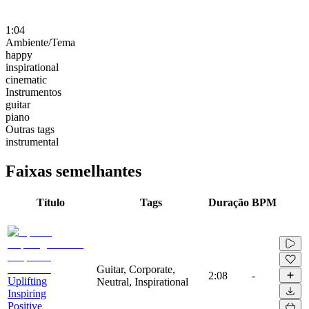
1:04
Ambiente/Tema
happy
inspirational
cinematic
Instrumentos
guitar
piano
Outras tags
instrumental
Faixas semelhantes
Título
Tags
Duração
BPM
Guitar, Corporate,
2:08
-
Uplifting
Neutral, Inspirational
Inspiring
Positive