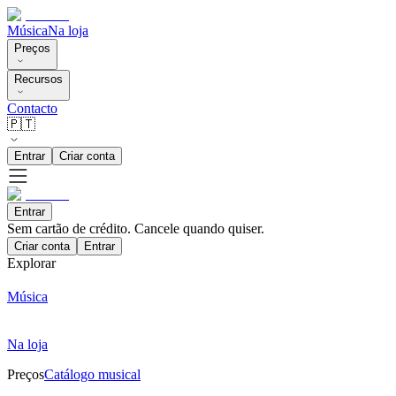
Música
Na loja
Preços
Recursos
Contacto
🇵🇹
Entrar
Criar conta
Entrar
Sem cartão de crédito. Cancele quando quiser.
Criar conta
Entrar
Explorar
Música
Na loja
Preços
Catálogo musical