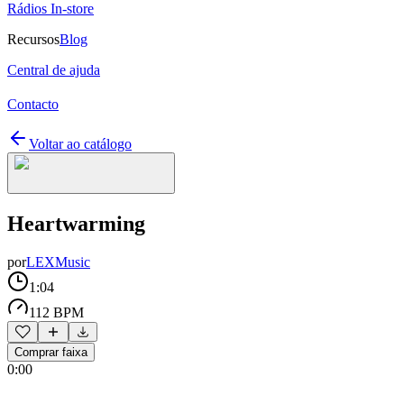
Rádios In-store
Recursos
Blog
Central de ajuda
Contacto
Voltar ao catálogo
Heartwarming
por
LEXMusic
1:04
112 BPM
Comprar faixa
0:00