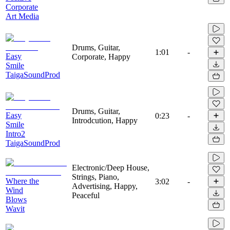
Corporate
Art Media
Drums, Guitar,
1:01
-
Easy
Corporate, Happy
Smile
TaigaSoundProd
Drums, Guitar,
Easy
0:23
-
Introdcution, Happy
Smile
Intro2
TaigaSoundProd
Electronic/Deep House,
Strings, Piano,
Where the
3:02
-
Advertising, Happy,
Wind
Peaceful
Blows
Wavit