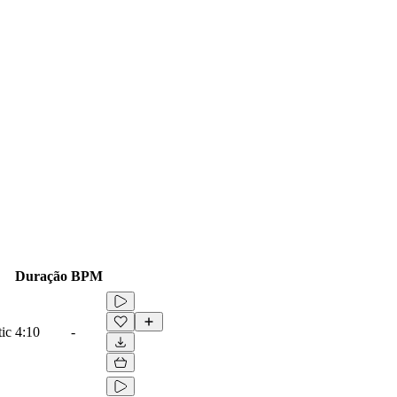
Duração
BPM
ic
4:10
-