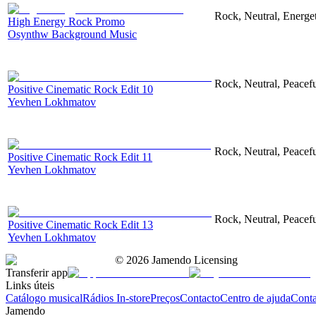
Rock, Neutral, Energet
High Energy Rock Promo
Osynthw Background Music
Rock, Neutral, Peacef
Positive Cinematic Rock Edit 10
Yevhen Lokhmatov
Rock, Neutral, Peacef
Positive Cinematic Rock Edit 11
Yevhen Lokhmatov
Rock, Neutral, Peacef
Positive Cinematic Rock Edit 13
Yevhen Lokhmatov
©
2026
Jamendo Licensing
Transferir app
Links úteis
Catálogo musical
Rádios In-store
Preços
Contacto
Centro de ajuda
Conta
Jamendo