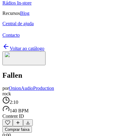
Rádios In-store
Recursos
Blog
Central de ajuda
Contacto
Voltar ao catálogo
Fallen
por
OnionAudioProduction
rock
2:10
140 BPM
Content ID
Comprar faixa
0:00