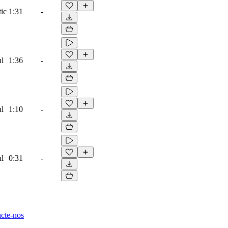
ic
1:31
-
ul
1:36
-
ul
1:10
-
ul
0:31
-
cte-nos