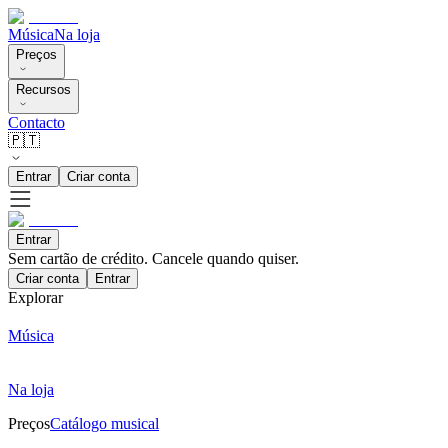
Música
Na loja
Preços
Recursos
Contacto
🇵🇹
Entrar
Criar conta
Entrar
Sem cartão de crédito. Cancele quando quiser.
Criar conta
Entrar
Explorar
Música
Na loja
Preços
Catálogo musical